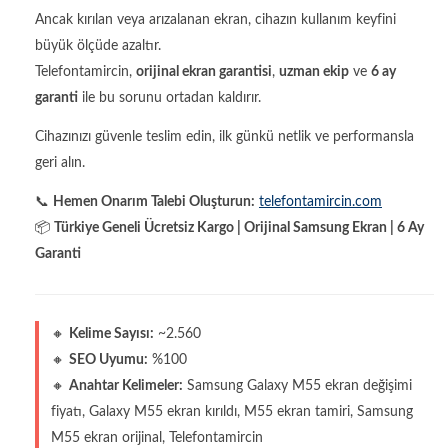
Ancak kırılan veya arızalanan ekran, cihazın kullanım keyfini
büyük ölçüde azaltır.
Telefontamircin,
orijinal ekran garantisi
,
uzman ekip
ve
6 ay
garanti
ile bu sorunu ortadan kaldırır.
Cihazınızı güvenle teslim edin, ilk günkü netlik ve performansla
geri alın.
📞
Hemen Onarım Talebi Oluşturun:
telefontamircin.com
📦
Türkiye Geneli Ücretsiz Kargo | Orijinal Samsung Ekran | 6 Ay
Garanti
🔸
Kelime Sayısı:
~2.560
🔸
SEO Uyumu:
%100
🔸
Anahtar Kelimeler:
Samsung Galaxy M55 ekran değişimi
fiyatı, Galaxy M55 ekran kırıldı, M55 ekran tamiri, Samsung
M55 ekran orijinal, Telefontamircin