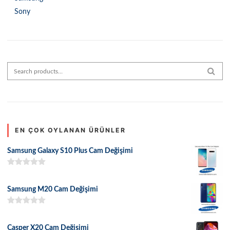
Sony
Search for:
SEAR
EN ÇOK OYLANAN ÜRÜNLER
Samsung Galaxy S10 Plus Cam Değişimi
5 üzerinden
5.00
oy aldı
Samsung M20 Cam Değişimi
5 üzerinden
5.00
oy aldı
Casper X20 Cam Değişimi