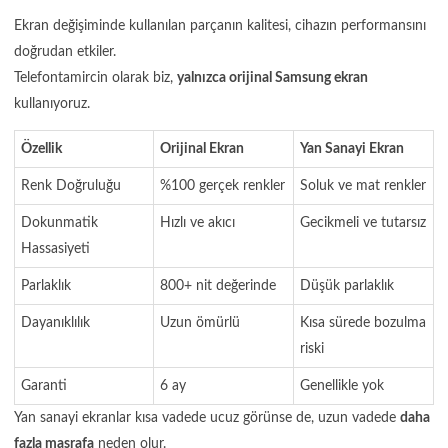
Ekran değişiminde kullanılan parçanın kalitesi, cihazın performansını
doğrudan etkiler.
Telefontamircin olarak biz,
yalnızca orijinal Samsung ekran
kullanıyoruz.
Özellik
Orijinal Ekran
Yan Sanayi Ekran
Renk Doğruluğu
%100 gerçek renkler
Soluk ve mat renkler
Dokunmatik
Hızlı ve akıcı
Gecikmeli ve tutarsız
Hassasiyeti
Parlaklık
800+ nit değerinde
Düşük parlaklık
Dayanıklılık
Uzun ömürlü
Kısa sürede bozulma
riski
Garanti
6 ay
Genellikle yok
Yan sanayi ekranlar kısa vadede ucuz görünse de, uzun vadede
daha
fazla masrafa
neden olur.