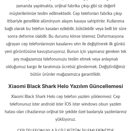
zamanda yapılmakta, orijinal fabrika çıkışı gibi siz değerli
müşterilerimize teslim edilmektedir. Cep telefonları fabrika çıkışı
itibariyle genellikle alüminyum alaşım kasaya sahiptirler. Kullanıma
bağlı olarak bu telefon kasaları ezilebilir, bükülebilir veya belli bir süre
sonra deforme olabilir. Bu durumu kimse istemez. Deformasyona
uğrayan cep telefonlarınızın kasalarını sıfırı ile değiştirerek ilk günkü
yeni görüntüsüne kavuşturuyoruz. Bunun için yapmanız gereken tek
şey mağazamıza telefonunuzu teslim etmek veya anlaşmalı
olduğumuz kargo ile tarafımıza ücretsiz göndermek. Değiştirdiğimiz
bütün ürünler mağazamızca garantilidir.
Xiaomi Black Shark Helo Yazılım Güncellemesi
Xiaomi Black Shark Helo cep telefon yazılım yüklenmesi: Cep
telefonunuz ister android ister İOS ister windows olsun yazılım
hatası olan cihazlarınızı orijinal bir şekilde özel baxlarıyla yazılımlarınız
yüklüyoruz.
CEP TELEFONUYLA İLGİLİ BÜTÜN İŞLEMLERİNİZDE