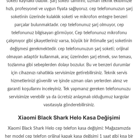
soketi kaynaklı olabilir. Şarj soketi tamirini; uzman teknik ekibimizle
hızlı, profesyonel ve uygun fiyata sağlıyoruz. cep telefonunuzun şarj
soketinin üzerinde kulaklık soketi ve mikrofon entegre benzeri
parçalar bulunmaktadır. cep telefonunuz şarj olmuyor, cep
telefonunuz bilgisayarı görmüyor, Cep telefonunuz mikrofonu
çalışmıyor gibi şikayetleriniz varsa, büyük bir ihtimalle şarj soketinin
değişmesi gerekmektedir. cep telefonunuzun şarj soketi; orijinal
olmayan adaptör kullanmak, araç üzerinden şarj etmek, sıvı teması,
tozlanma gibi sebeplerden dolayı bozulur. Bu ve benzeri durumlar
için cihazınızı rahatlıkla servisimize getirebilirsiniz. Teknik servis
hizmetlerinizi güvenilir ve işinde uzman olan yerlerden alınız ve
garanti koşullarını inceleyiniz. Tek yapmanız gereken telefonunuzu
servisimize verebilir ya da ücretsiz anlaşmalı olduğumuz kargolar
vasıtasıyla gönderebilirsiniz.
Xiaomi Black Shark Helo Kasa Değişimi
Xiaomi Black Shark Helo cep telefon kasa değişimi: Mağazamızda
her model cep telefon orijinal kapak kasa değişimi 1 saat gibi kısa bir