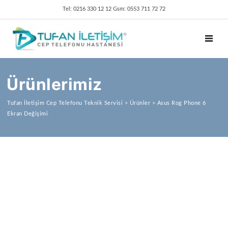
Tel: 0216 330 12 12 Gsm: 0553 711 72 72
TOGGL
Ürünlerimiz
Tufan İletişim Cep Telefonu Teknik Servisi
>
Ürünler
>
Asus Rog Phone 6
Ekran Değişimi