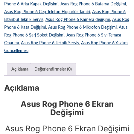
Phone 6 Arka Kapak Değişimi
,
Asus Rog Phone 6 Batarya Değişimi
,
Asus Rog Phone 6 Cep Telefon Hoparlör Tamiri
,
Asus Rog Phone 6
İstanbul Teknik Servis
,
Asus Rog Phone 6 Kamera değişimi
,
Asus Rog
Phone 6 Kasa Değişimi
,
Asus Rog Phone 6 Mikrofon Değişimi
,
Asus
Rog Phone 6 Şarj Soket Değişimi
,
Asus Rog Phone 6 Sıvı Teması
Onarımı
,
Asus Rog Phone 6 Teknik Servis
,
Asus Rog Phone 6 Yazılım
Güncellemesi
Açıklama
Değerlendirmeler (0)
Açıklama
Asus Rog Phone 6 Ekran
Değişimi
Asus Rog Phone 6 Ekran Değişimi