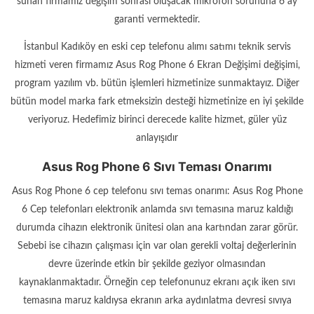
sunan firmamız değişim sonrası oluşacak mikrofon sorununa 6 ay
garanti vermektedir.
İstanbul Kadıköy en eski cep telefonu alımı satımı teknik servis
hizmeti veren firmamız Asus Rog Phone 6 Ekran Değişimi değişimi,
program yazılım vb. bütün işlemleri hizmetinize sunmaktayız. Diğer
bütün model marka fark etmeksizin desteği hizmetinize en iyi şekilde
veriyoruz. Hedefimiz birinci derecede kalite hizmet, güler yüz
anlayışıdır
Asus Rog Phone 6 Sıvı Teması Onarımı
Asus Rog Phone 6 cep telefonu sıvı temas onarımı: Asus Rog Phone
6 Cep telefonları elektronik anlamda sıvı temasına maruz kaldığı
durumda cihazın elektronik ünitesi olan ana kartından zarar görür.
Sebebi ise cihazın çalışması için var olan gerekli voltaj değerlerinin
devre üzerinde etkin bir şekilde geziyor olmasından
kaynaklanmaktadır. Örneğin cep telefonunuz ekranı açık iken sıvı
temasına maruz kaldıysa ekranın arka aydınlatma devresi sıvıya