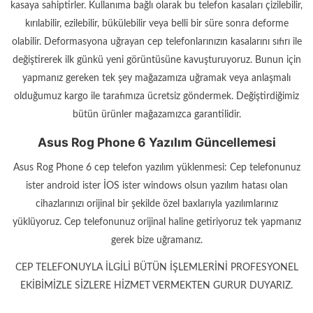
kasaya sahiptirler. Kullanıma bağlı olarak bu telefon kasaları çizilebilir,
kırılabilir, ezilebilir, bükülebilir veya belli bir süre sonra deforme
olabilir. Deformasyona uğrayan cep telefonlarınızın kasalarını sıfırı ile
değiştirerek ilk günkü yeni görüntüsüne kavuşturuyoruz. Bunun için
yapmanız gereken tek şey mağazamıza uğramak veya anlaşmalı
olduğumuz kargo ile tarafımıza ücretsiz göndermek. Değiştirdiğimiz
bütün ürünler mağazamızca garantilidir.
Asus Rog Phone 6 Yazılım Güncellemesi
Asus Rog Phone 6 cep telefon yazılım yüklenmesi: Cep telefonunuz
ister android ister İOS ister windows olsun yazılım hatası olan
cihazlarınızı orijinal bir şekilde özel baxlarıyla yazılımlarınız
yüklüyoruz. Cep telefonunuz orijinal haline getiriyoruz tek yapmanız
gerek bize uğramanız.
CEP TELEFONUYLA İLGİLİ BÜTÜN İŞLEMLERİNİ PROFESYONEL
EKİBİMİZLE SİZLERE HİZMET VERMEKTEN GURUR DUYARIZ.