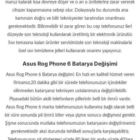
maruz kalarak kısa devreye düşer ve o an o ünitelerine zarar vererek
cihazın kapanmasına sebep olur. Dolayısıyla bu durumda ana
kartınızın doğru ve bilir teknisyenler tarafından onarılması
gerekmektedir. Bilinmelidir ki zarar gören bu cep telefonunuz ileri
düzeyde son teknoloji kullanılarak üretilmiş bir elektronik üründür.
Sıvı temasına kalan ürünler servisimizde son teknoloji makinalarla
özel sıvı temizleme jelleri kullanarak onarımı yapıyoruz.
Asus Rog Phone 6 Batarya Değişimi
Asus Rog Phone 6 Batarya değişimi: En hızlı en kaliteli hizmet veren
firmamız,20 dakika gibi bir sürede telefonunuzun içindekiler
silinmeden bataryanız teknisyen ustalarımızca değiştirilebilir.
Piyasadaki bütün akıllı telefonların pillerinin belli bir ömrü vardır.
Asus Rog Phone 6 marka telefonunuzun kullanıma bağlı olarak belli
bir süre sonunda pil ömrü biter veya şişme sonucu değişmesi gerekir.
Şişme sonucunda mutlaka telefonumuzun bataryasını değiştirmemiz
gerekmektedir aksi durumda tehlikeli sonuçlarla karşılaşabiliriz.
Telefonunuzun pil göstergesi yüzde 80 iken bir anda yüzde 40’lara