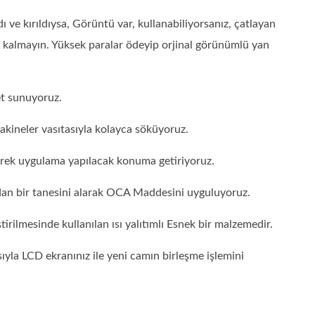
ve kırıldıysa, Görüntü var, kullanabiliyorsanız, çatlayan
kalmayın. Yüksek paralar ödeyip orjinal görünümlü yan
et sunuyoruz.
akineler vasıtasıyla kolayca söküyoruz.
erek uygulama yapılacak konuma getiriyoruz.
dan bir tanesini alarak OCA Maddesini uyguluyoruz.
rilmesinde kullanılan ısı yalıtımlı Esnek bir malzemedir.
ıyla LCD ekranınız ile yeni camın birleşme işlemini