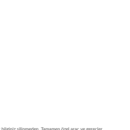
 bilginiz silinmeden, Tamamen özel arac ve gerecler