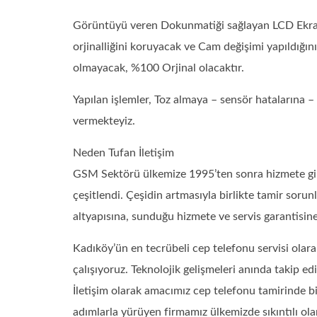
Görüntüyü veren Dokunmatiği sağlayan LCD Ekran s
orjinalliğini koruyacak ve Cam değişimi yapıldığın
olmayacak, %100 Orjinal olacaktır.
Yapılan işlemler, Toz almaya – sensör hatalarına
vermekteyiz.
Neden Tufan İletişim
GSM Sektörü ülkemize 1995’ten sonra hizmete girdi.
çeşitlendi. Çeşidin artmasıyla birlikte tamir sorun
altyapısına, sunduğu hizmete ve servis garantisin
Kadıköy’ün en tecrübeli cep telefonu servisi ola
çalışıyoruz. Teknolojik gelişmeleri anında takip e
İletişim olarak amacımız cep telefonu tamirinde 
adımlarla yürüyen firmamız ülkemizde sıkıntılı o