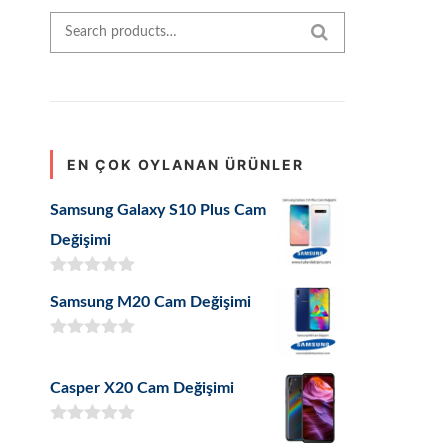
Search for:
SEARCH
EN ÇOK OYLANAN ÜRÜNLER
Samsung Galaxy S10 Plus Cam
Değişimi
5 üzerinden
Samsung M20 Cam Değişimi
5.00
oy aldı
5 üzerinden
5.00
oy aldı
Casper X20 Cam Değişimi
5 üzerinden