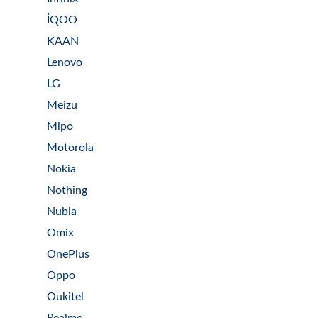
İQOO
KAAN
Lenovo
LG
Meizu
Mipo
Motorola
Nokia
Nothing
Nubia
Omix
OnePlus
Oppo
Oukitel