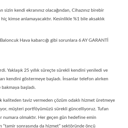
izin kendi ekranınız olacağından, Cihazınız birebir
ı hiç kimse anlamayacaktır. Kesinlikle %1 bile aksaklık
 – Baloncuk Hava kabarcığı gibi sorunlara 6 AY GARANTİ
 Yaklaşık 25 yıllık süreçte sürekli kendini yeniledi ve
ları kendini göstermeye başladı. İnsanlar telefon alırken
e bakmaya başladı.
rak kaliteden taviz vermeden çözüm odaklı hizmet üretmeye
diyor, müşteri portföyümüzü sürekli güncelliyoruz. Tufan
bir numara olmaktır. Her geçen gün hedefine emin
lan “tamir sonrasında da hizmet” sektöründe öncü