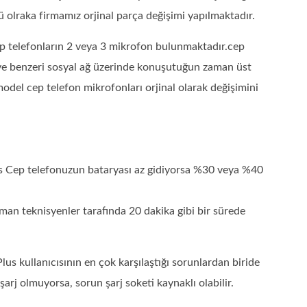
ü olraka firmamız orjinal parça değişimi yapılmaktadır.
p telefonların 2 veya 3 mikrofon bulunmaktadır.cep
 ve benzeri sosyal ağ üzerinde konuşutuğun zaman üst
del cep telefon mikrofonları orjinal olarak değişimini
s Cep telefonuzun bataryası az gidiyorsa %30 veya %40
an teknisyenler tarafında 20 dakika gibi bir sürede
s kullanıcısının en çok karşılaştığı sorunlardan biride
arj olmuyorsa, sorun şarj soketi kaynaklı olabilir.