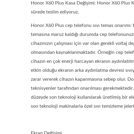
Honor X60 Plus Kasa Değişimi: Honor X60 Plus Kasa
sürede teslim ediyoruz.
Honor X60 Plus cep telefonu sıvı temas onarımı: 
temasına maruz kaldığı durumda cep telefonunuzun
cihazınızın çalışması için var olan gerekli voltaj d
olmasından kaynaklanmaktadır. Örneğin cep telefo
cihazın en çok enerji harcayan ekranın aydınlatılm
etkin olduğu ekranın arka aydınlatma devresi sıvı
zarar vererek cihazın kapanmasına sebep olur. Dol
teknisyenler tarafından onarılması gerekmektedir. 
düzeyde son teknoloji kullanılarak üretilmiş bir e
son teknoloji makinalarla özel sıvı temizleme jele
Ekran Değişimi,