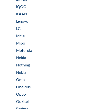
İQOO
KAAN
Lenovo
LG
Meizu
Mipo
Motorola
Nokia
Nothing
Nubia
Omix
OnePlus
Oppo
Oukitel