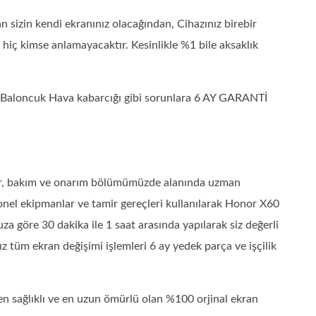
izin kendi ekranınız olacağından, Cihazınız birebir
ı hiç kimse anlamayacaktır. Kesinlikle %1 bile aksaklık
 – Baloncuk Hava kabarcığı gibi sorunlara 6 AY GARANTİ
mir, bakım ve onarım bölümümüzde alanında uzman
onel ekipmanlar ve tamir gereçleri kullanılarak Honor X60
za göre 30 dakika ile 1 saat arasında yapılarak siz değerli
z tüm ekran değişimi işlemleri 6 ay yedek parça ve işçilik
n sağlıklı ve en uzun ömürlü olan %100 orjinal ekran