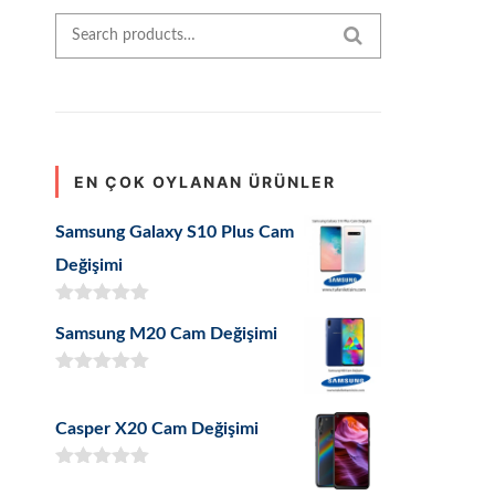
Search for:
SEARCH
EN ÇOK OYLANAN ÜRÜNLER
Samsung Galaxy S10 Plus Cam
Değişimi
5 üzerinden
Samsung M20 Cam Değişimi
5.00
oy aldı
5 üzerinden
5.00
oy aldı
Casper X20 Cam Değişimi
5 üzerinden