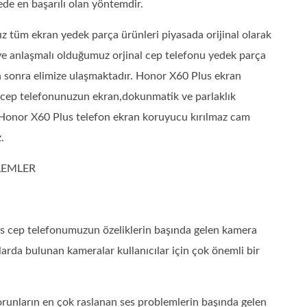
de en başarılı olan yöntemdir.
z tüm ekran yedek parça ürünleri piyasada orijinal olarak
 ve anlaşmalı olduğumuz orjinal cep telefonu yedek parça
an sonra elimize ulaşmaktadır. Honor X60 Plus ekran
z cep telefonunuzun ekran,dokunmatik ve parlaklık
z Honor X60 Plus telefon ekran koruyucu kırılmaz cam
.
ŞLEMLER
 cep telefonumuzun özeliklerin başında gelen kamera
onlarda bulunan kameralar kullanıcılar için çok önemli bir
runların en çok raslanan ses problemlerin başında gelen