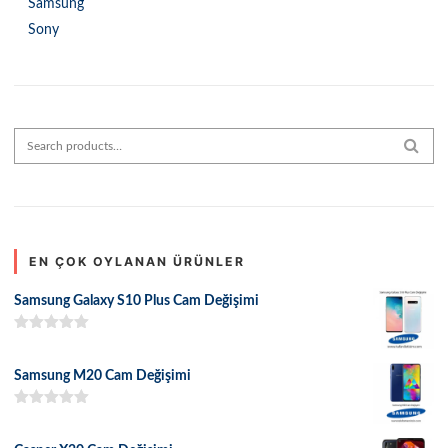
Samsung
Sony
Search for:
SEAR
EN ÇOK OYLANAN ÜRÜNLER
Samsung Galaxy S10 Plus Cam Değişimi
5 üzerinden
5.00
oy aldı
Samsung M20 Cam Değişimi
5 üzerinden
5.00
oy aldı