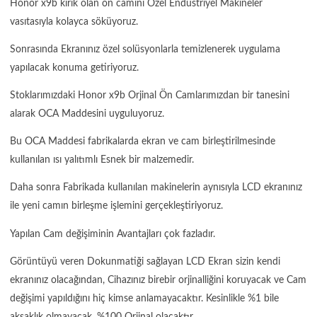
Honor x9b kırık olan ön camını Özel Endüstriyel Makineler
vasıtasıyla kolayca söküyoruz.
Sonrasında Ekranınız özel solüsyonlarla temizlenerek uygulama
yapılacak konuma getiriyoruz.
Stoklarımızdaki Honor x9b Orjinal Ön Camlarımızdan bir tanesini
alarak OCA Maddesini uyguluyoruz.
Bu OCA Maddesi fabrikalarda ekran ve cam birleştirilmesinde
kullanılan ısı yalıtımlı Esnek bir malzemedir.
Daha sonra Fabrikada kullanılan makinelerin aynısıyla LCD ekranınız
ile yeni camın birleşme işlemini gerçekleştiriyoruz.
Yapılan Cam değişiminin Avantajları çok fazladır.
Görüntüyü veren Dokunmatiği sağlayan LCD Ekran sizin kendi
ekranınız olacağından, Cihazınız birebir orjinalliğini koruyacak ve Cam
değişimi yapıldığını hiç kimse anlamayacaktır. Kesinlikle %1 bile
aksaklık olmayacak, %100 Orjinal olacaktır.