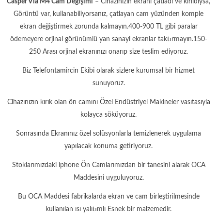
Casper Via M4 Cam Değişimi
– Cihazınızın ekranı çatladı ve kırıldıysa,
Görüntü var, kullanabiliyorsanız, çatlayan cam yüzünden komple
ekran değiştirmek zorunda kalmayın.400-900 TL gibi paralar
ödemeyere orjinal görünümlü yan sanayi ekranlar taktırmayın.150-
250 Arası orjinal ekranınızı onarıp size teslim ediyoruz.
Biz Telefontamircin Ekibi olarak sizlere kurumsal bir hizmet
sunuyoruz.
Cihazınızın kırık olan ön camını Özel Endüstriyel Makineler vasıtasıyla
kolayca söküyoruz.
Sonrasında Ekranınız özel solüsyonlarla temizlenerek uygulama
yapılacak konuma getiriyoruz.
Stoklarımızdaki iphone Ön Camlarımızdan bir tanesini alarak OCA
Maddesini uyguluyoruz.
Bu OCA Maddesi fabrikalarda ekran ve cam birleştirilmesinde
kullanılan ısı yalıtımlı Esnek bir malzemedir.