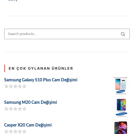
Search for:
SEAR
EN ÇOK OYLANAN ÜRÜNLER
Samsung Galaxy S10 Plus Cam Değişimi
5 üzerinden
5.00
oy aldı
Samsung M20 Cam Değişimi
5 üzerinden
5.00
oy aldı
Casper X20 Cam Değişimi