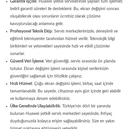
Garantili İşçilik
: Huawei yetkili servislerinde yapılan tüm işlemler,
belirli garanti süreleri ile desteklenir. Bu, ekran değişimi sonrası
oluşabilecek olası sorunların ücretsiz olarak çözüme
kavuşturulacağı anlamına gelir.
Profesyonel Teknik Ekip
: Servis merkezlerimizde, deneyimli ve
eğitimli teknisyenler tarafından hizmet verilir. Teknolojik bilgi
birikimleri ve yetenekleri sayesinde hızlı ve etkili çözümler
sunarlar.
Güvenli Veri İşleme
: Veri güvenliği, servis sırasında ön planda
tutulur. Ekran değişimi işlemi sırasında kişisel verilerinizin
güvenliğini sağlamak için titizlikle çalışırız.
Hızlı Hizmet
: Çoğu ekran değişimi işlemi, birkaç saat içinde
tamamlanabilir. Bu sayede, cihazınızı aynı gün içinde geri alabilir
ve kullanmaya devam edebilirsiniz.
Ülke Genelinde Ulaşılabilirlik
: Türkiye’nin dört bir yanında
bulunan Huawei yetkili servis merkezleri sayesinde, ihtiyaç
duyduğunuzda kolayca erişim sağlayabilirsiniz. Size en yakın
hizmet noktasına götürmeniz yeterlidir.