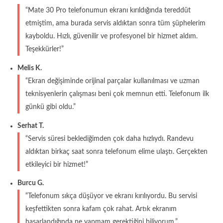
“Mate 30 Pro telefonumun ekranı kırıldığında tereddüt
etmiştim, ama burada servis aldıktan sonra tüm şüphelerim
kayboldu. Hızlı, güvenilir ve profesyonel bir hizmet aldım.
Teşekkürler!”
Melis K.
“Ekran değişiminde orijinal parçalar kullanılması ve uzman
teknisyenlerin çalışması beni çok memnun etti. Telefonum ilk
günkü gibi oldu.”
Serhat T.
“Servis süresi beklediğimden çok daha hızlıydı. Randevu
aldıktan birkaç saat sonra telefonum elime ulaştı. Gerçekten
etkileyici bir hizmet!”
Burcu G.
“Telefonum sıkça düşüyor ve ekranı kırılıyordu. Bu servisi
keşfettikten sonra kafam çok rahat. Artık ekranım
hasarlandığında ne yapmam gerektiğini biliyorum.”