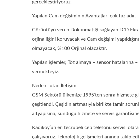
gerçekleştiriyoruz.
Yapılan Cam değişiminin Avantajları çok fazladır.
Görüntüyü veren Dokunmatiği sağlayan LCD Ekran s
orjinalliğini koruyacak ve Cam değişimi yapıldığın
olmayacak, %100 Orjinal olacaktır.
Yapılan işlemler, Toz almaya – sensör hatalarına
vermekteyiz.
Neden Tufan İletişim
GSM Sektörü ülkemize 1995’ten sonra hizmete girdi.
çeşitlendi. Çeşidin artmasıyla birlikte tamir sorun
altyapısına, sunduğu hizmete ve servis garantisin
Kadıköy’ün en tecrübeli cep telefonu servisi ola
çalışıyoruz. Teknolojik gelişmeleri anında takip e