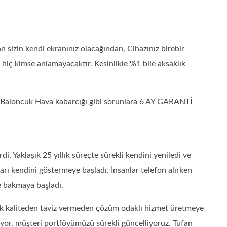
izin kendi ekranınız olacağından, Cihazınız birebir
ı hiç kimse anlamayacaktır. Kesinlikle %1 bile aksaklık
 – Baloncuk Hava kabarcığı gibi sorunlara 6 AY GARANTİ
 Yaklaşık 25 yıllık süreçte sürekli kendini yeniledi ve
ları kendini göstermeye başladı. İnsanlar telefon alırken
e bakmaya başladı.
rak kaliteden taviz vermeden çözüm odaklı hizmet üretmeye
diyor, müşteri portföyümüzü sürekli güncelliyoruz. Tufan