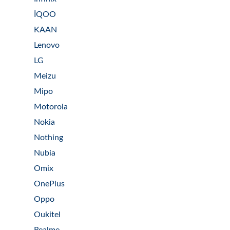
İQOO
KAAN
Lenovo
LG
Meizu
Mipo
Motorola
Nokia
Nothing
Nubia
Omix
OnePlus
Oppo
Oukitel