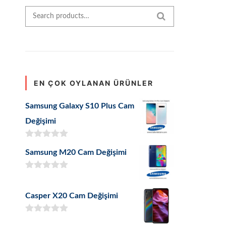
Search for:
SEARCH
EN ÇOK OYLANAN ÜRÜNLER
Samsung Galaxy S10 Plus Cam
Değişimi
5 üzerinden
Samsung M20 Cam Değişimi
5.00
oy aldı
5 üzerinden
5.00
oy aldı
Casper X20 Cam Değişimi
5 üzerinden