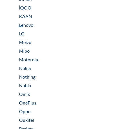
İQOO
KAAN
Lenovo
LG
Meizu
Mipo
Motorola
Nokia
Nothing
Nubia
Omix
OnePlus
Oppo
Oukitel