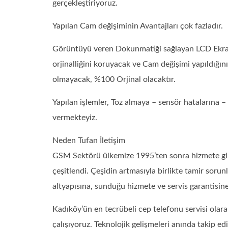
gerçekleştiriyoruz.
Yapılan Cam değişiminin Avantajları çok fazladır.
Görüntüyü veren Dokunmatiği sağlayan LCD Ekran s
orjinalliğini koruyacak ve Cam değişimi yapıldığın
olmayacak, %100 Orjinal olacaktır.
Yapılan işlemler, Toz almaya – sensör hatalarına
vermekteyiz.
Neden Tufan İletişim
GSM Sektörü ülkemize 1995’ten sonra hizmete girdi.
çeşitlendi. Çeşidin artmasıyla birlikte tamir sorun
altyapısına, sunduğu hizmete ve servis garantisin
Kadıköy’ün en tecrübeli cep telefonu servisi ola
çalışıyoruz. Teknolojik gelişmeleri anında takip e