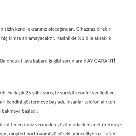
izin kendi ekranınız olacağından, Cihazınız birebir
ı hiç kimse anlamayacaktır. Kesinlikle %1 bile aksaklık
 – Baloncuk Hava kabarcığı gibi sorunlara 6 AY GARANTİ
 Yaklaşık 25 yıllık süreçte sürekli kendini yeniledi ve
ları kendini göstermeye başladı. İnsanlar telefon alırken
e bakmaya başladı.
rak kaliteden taviz vermeden çözüm odaklı hizmet üretmeye
diyor, müşteri portföyümüzü sürekli güncelliyoruz. Tufan