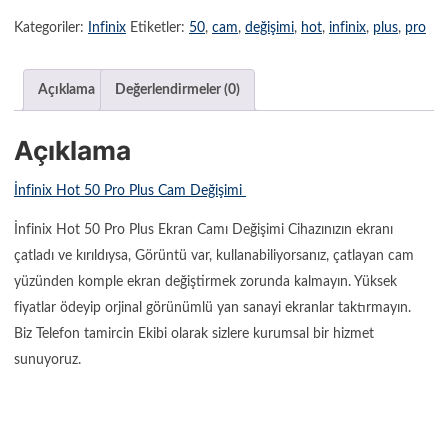
Kategoriler:
Infinix
Etiketler:
50
,
cam
,
değişimi
,
hot
,
infinix
,
plus
,
pro
Açıklama
Değerlendirmeler (0)
Açıklama
İnfinix Hot 50 Pro Plus Cam Değişimi
İnfinix Hot 50 Pro Plus Ekran Camı Değişimi Cihazınızın ekranı
çatladı ve kırıldıysa, Görüntü var, kullanabiliyorsanız, çatlayan cam
yüzünden komple ekran değiştirmek zorunda kalmayın. Yüksek
fiyatlar ödeyip orjinal görünümlü yan sanayi ekranlar taktırmayın.
Biz Telefon tamircin Ekibi olarak sizlere kurumsal bir hizmet
sunuyoruz.