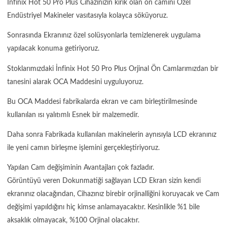
İnfinix Hot 50 Pro Plus Cihazınızın kırık olan ön camını Özel
Endüstriyel Makineler vasıtasıyla kolayca söküyoruz.
Sonrasında Ekranınız özel solüsyonlarla temizlenerek uygulama
yapılacak konuma getiriyoruz.
Stoklarımızdaki İnfinix Hot 50 Pro Plus Orjinal Ön Camlarımızdan bir
tanesini alarak OCA Maddesini uyguluyoruz.
Bu OCA Maddesi fabrikalarda ekran ve cam birleştirilmesinde
kullanılan ısı yalıtımlı Esnek bir malzemedir.
Daha sonra Fabrikada kullanılan makinelerin aynısıyla LCD ekranınız
ile yeni camın birleşme işlemini gerçekleştiriyoruz.
Yapılan Cam değişiminin Avantajları çok fazladır.
Görüntüyü veren Dokunmatiği sağlayan LCD Ekran sizin kendi
ekranınız olacağından, Cihazınız birebir orjinalliğini koruyacak ve Cam
değişimi yapıldığını hiç kimse anlamayacaktır. Kesinlikle %1 bile
aksaklık olmayacak, %100 Orjinal olacaktır.