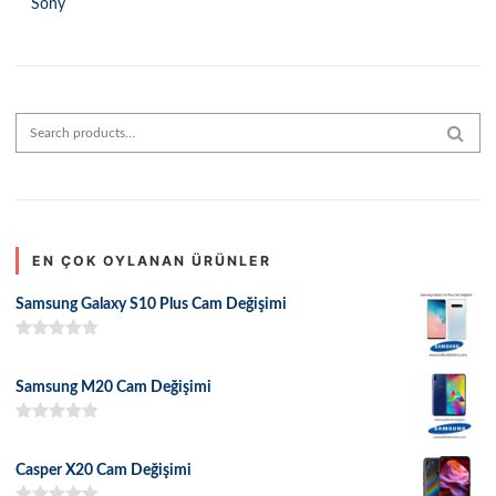
Sony
Search for:
SEAR
EN ÇOK OYLANAN ÜRÜNLER
Samsung Galaxy S10 Plus Cam Değişimi
5 üzerinden
5.00
oy aldı
Samsung M20 Cam Değişimi
5 üzerinden
5.00
oy aldı
Casper X20 Cam Değişimi