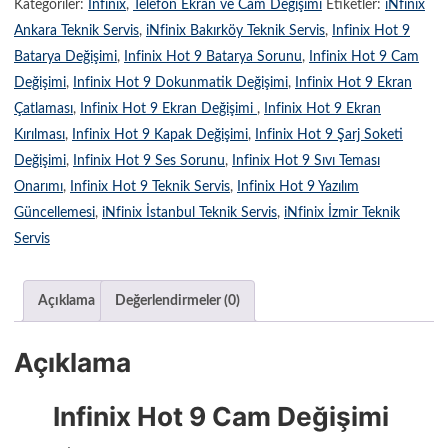
Kategoriler:
Infinix
,
Telefon Ekran ve Cam Değişimi
Etiketler:
iNfinix
Ankara Teknik Servis
,
iNfinix Bakırköy Teknik Servis
,
Infinix Hot 9
Batarya Değişimi
,
Infinix Hot 9 Batarya Sorunu
,
Infinix Hot 9 Cam
Değişimi
,
Infinix Hot 9 Dokunmatik Değişimi
,
Infinix Hot 9 Ekran
Çatlaması
,
Infinix Hot 9 Ekran Değişimi
,
Infinix Hot 9 Ekran
Kırılması
,
Infinix Hot 9 Kapak Değişimi
,
Infinix Hot 9 Şarj Soketi
Değişimi
,
Infinix Hot 9 Ses Sorunu
,
Infinix Hot 9 Sıvı Teması
Onarımı
,
Infinix Hot 9 Teknik Servis
,
Infinix Hot 9 Yazılım
Güncellemesi
,
iNfinix İstanbul Teknik Servis
,
iNfinix İzmir Teknik
Servis
Açıklama
Değerlendirmeler (0)
Açıklama
Infinix Hot 9 Cam Değişimi