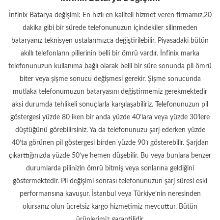
İnfinix Batarya değişimi: En hızlı en kaliteli hizmet veren firmamız,20
dakika gibi bir sürede telefonunuzun içindekiler silinmeden
bataryanız teknisyen ustalarımızca değiştirilebilir. Piyasadaki bütün
akıllı telefonların pillerinin belli bir ömrü vardır. İnfinix marka
telefonunuzun kullanıma bağlı olarak belli bir süre sonunda pil ömrü
biter veya şişme sonucu değişmesi gerekir. Şişme sonucunda
mutlaka telefonumuzun bataryasını değiştirmemiz gerekmektedir
aksi durumda tehlikeli sonuçlarla karşılaşabiliriz. Telefonunuzun pil
göstergesi yüzde 80 iken bir anda yüzde 40’lara veya yüzde 30’lere
düştüğünü görebilirsiniz. Ya da telefonunuzu şarj ederken yüzde
40’ta görünen pil göstergesi birden yüzde 90’ı gösterebilir. Şarjdan
çıkarttığınızda yüzde 50’ye hemen düşebilir. Bu veya bunlara benzer
durumlarda pilinizin ömrü bitmiş veya sonlarına geldiğini
göstermektedir. Pil değişimi sonrası telefonunuzun şarj süresi eski
performansına kavuşur. İstanbul veya Türkiye’nin neresinden
olursanız olun ücretsiz kargo hizmetimiz mevcuttur. Bütün
ürünlerimiz garantilidir.