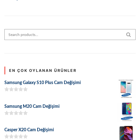
Search for:
SEAR
EN ÇOK OYLANAN ÜRÜNLER
Samsung Galaxy S10 Plus Cam Değişimi
5 üzerinden
5.00
oy aldı
Samsung M20 Cam Değişimi
5 üzerinden
5.00
oy aldı
Casper X20 Cam Değişimi