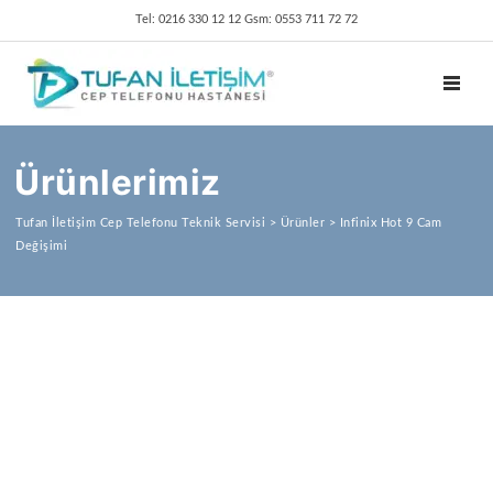
Tel: 0216 330 12 12 Gsm: 0553 711 72 72
TOGGL
Ürünlerimiz
Tufan İletişim Cep Telefonu Teknik Servisi
>
Ürünler
>
Infinix Hot 9 Cam
Değişimi