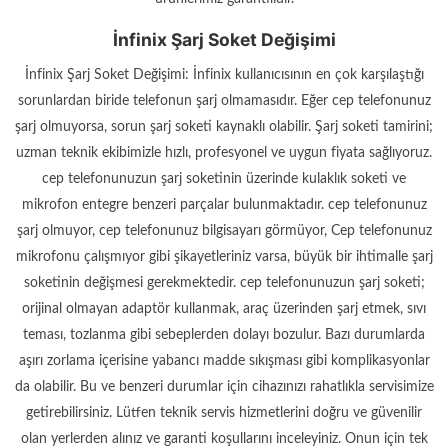
İnfinix Şarj Soket Değişimi
İnfinix Şarj Soket Değişimi: İnfinix kullanıcısının en çok karşılaştığı
sorunlardan biride telefonun şarj olmamasıdır. Eğer cep telefonunuz
şarj olmuyorsa, sorun şarj soketi kaynaklı olabilir. Şarj soketi tamirini;
uzman teknik ekibimizle hızlı, profesyonel ve uygun fiyata sağlıyoruz.
cep telefonunuzun şarj soketinin üzerinde kulaklık soketi ve
mikrofon entegre benzeri parçalar bulunmaktadır. cep telefonunuz
şarj olmuyor, cep telefonunuz bilgisayarı görmüyor, Cep telefonunuz
mikrofonu çalışmıyor gibi şikayetleriniz varsa, büyük bir ihtimalle şarj
soketinin değişmesi gerekmektedir. cep telefonunuzun şarj soketi;
orijinal olmayan adaptör kullanmak, araç üzerinden şarj etmek, sıvı
teması, tozlanma gibi sebeplerden dolayı bozulur. Bazı durumlarda
aşırı zorlama içerisine yabancı madde sıkışması gibi komplikasyonlar
da olabilir. Bu ve benzeri durumlar için cihazınızı rahatlıkla servisimize
getirebilirsiniz. Lütfen teknik servis hizmetlerini doğru ve güvenilir
olan yerlerden alınız ve garanti koşullarını inceleyiniz. Onun için tek