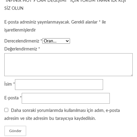
“INFINIX HOT 9 CAM DEĞIŞIMI ” IÇIN YORUM YAPAN ILK KIŞI
SIZ OLUN
E-posta adresiniz yayınlanmayacak.
Gerekli alanlar
*
ile
işaretlenmişlerdir
Derecelendirmeniz
*
Değerlendirmeniz
*
İsim
*
E-posta
*
Daha sonraki yorumlarımda kullanılması için adım, e-posta
adresim ve site adresim bu tarayıcıya kaydedilsin.