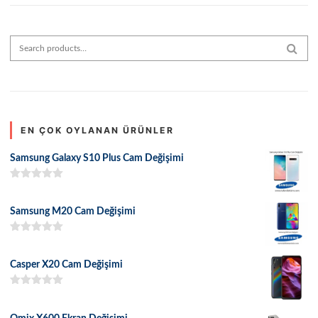
Search for:
SEAR
EN ÇOK OYLANAN ÜRÜNLER
Samsung Galaxy S10 Plus Cam Değişimi
5 üzerinden
5.00
oy aldı
Samsung M20 Cam Değişimi
5 üzerinden
5.00
oy aldı
Casper X20 Cam Değişimi
5 üzerinden
5.00
oy aldı