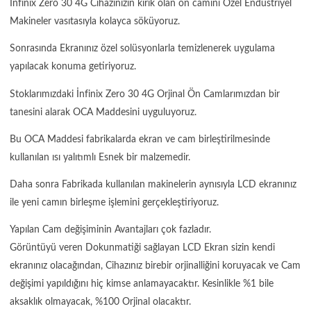
İnfinix Zero 30 4G Cihazınızın kırık olan ön camını Özel Endüstriyel
Makineler vasıtasıyla kolayca söküyoruz.
Sonrasında Ekranınız özel solüsyonlarla temizlenerek uygulama
yapılacak konuma getiriyoruz.
Stoklarımızdaki İnfinix Zero 30 4G Orjinal Ön Camlarımızdan bir
tanesini alarak OCA Maddesini uyguluyoruz.
Bu OCA Maddesi fabrikalarda ekran ve cam birleştirilmesinde
kullanılan ısı yalıtımlı Esnek bir malzemedir.
Daha sonra Fabrikada kullanılan makinelerin aynısıyla LCD ekranınız
ile yeni camın birleşme işlemini gerçekleştiriyoruz.
Yapılan Cam değişiminin Avantajları çok fazladır.
Görüntüyü veren Dokunmatiği sağlayan LCD Ekran sizin kendi
ekranınız olacağından, Cihazınız birebir orjinalliğini koruyacak ve Cam
değişimi yapıldığını hiç kimse anlamayacaktır. Kesinlikle %1 bile
aksaklık olmayacak, %100 Orjinal olacaktır.