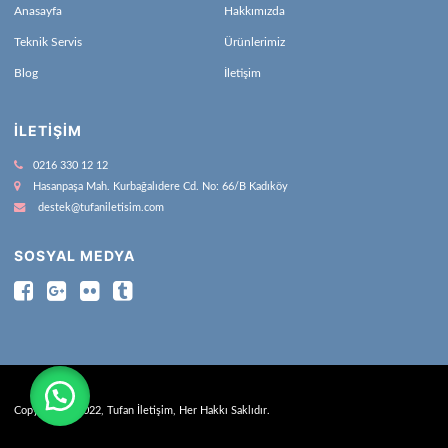
Anasayfa
Hakkımızda
Teknik Servis
Ürünlerimiz
Blog
İletişim
İLETIŞIM
0216 330 12 12
Hasanpaşa Mah. Kurbağalıdere Cd. No: 66/B Kadıköy
destek@tufaniletisim.com
SOSYAL MEDYA
Copyright © 2022, Tufan İletişim, Her Hakkı Saklıdır.