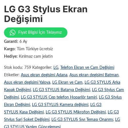
LG G3 Stylus Ekran
Değişimi
Fiyat Bilgisi İçin Tıklayınız
Garanti:
6 Ay
Kargo:
Tüm Türkiye ücretsiz
Hediye:
Kırılmaz cam jelatin
Stok kodu:
759
Kategoriler:
LG
,
Telefon Ekran ve Cam Değişimi
Etiketler:
Asus ekran degisimi Adana
,
Asus ekran degisimi Batman
,
Asus ekran degisimi Yalova
,
LG Ekran ve Cam
,
LG G3 STYLUS Arka
Kapak Değişimi
,
LG G3 STYLUS Batarya Değişimi
,
LG G3 Stylus Cam
Değişimi
,
LG G3 STYLUS Cep telefon Hoparlör tamiri
,
LG G3 Stylus
Ekran Değişimi
,
LG G3 STYLUS Kamera değişimi
,
LG G3
STYLUS Kasa Değişimi
,
LG G3 STYLUS Mikrofon Değişimi
,
LG G3
Stylus Sarj Soket Değişimi
,
LG G3 STYLUS Sıvı Teması Onarımı
,
LG
G3 STYLUS Yazılım Güncelemesi