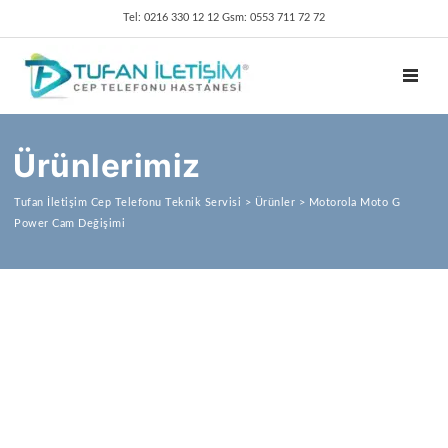
Tel: 0216 330 12 12 Gsm: 0553 711 72 72
TOGGL
Ürünlerimiz
Tufan İletişim Cep Telefonu Teknik Servisi
>
Ürünler
>
Motorola Moto G
Power Cam Değişimi