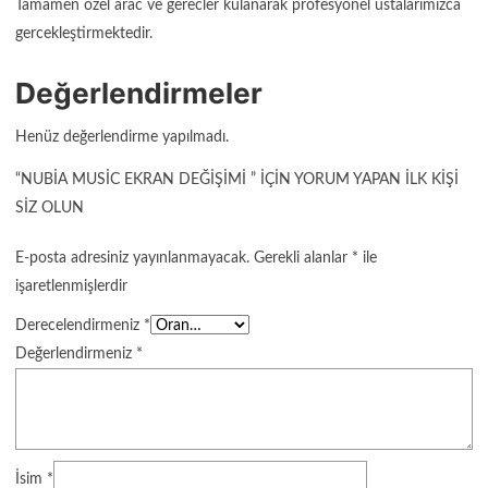
Tamamen özel arac ve gerecler kulanarak profesyonel ustalarımızca
gercekleştirmektedir.
Değerlendirmeler
Henüz değerlendirme yapılmadı.
“NUBIA MUSIC EKRAN DEĞIŞIMI ” IÇIN YORUM YAPAN ILK KIŞI
SIZ OLUN
E-posta adresiniz yayınlanmayacak.
Gerekli alanlar
*
ile
işaretlenmişlerdir
Derecelendirmeniz
*
Değerlendirmeniz
*
İsim
*