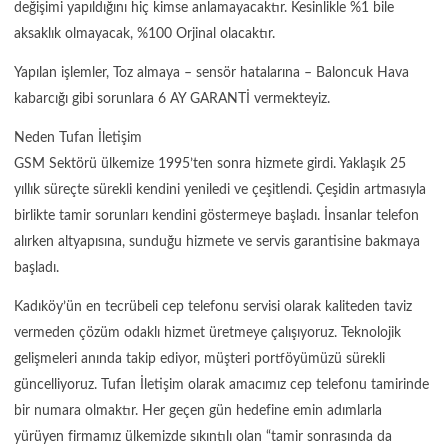
değişimi yapıldığını hiç kimse anlamayacaktır. Kesinlikle %1 bile
aksaklık olmayacak, %100 Orjinal olacaktır.
Yapılan işlemler, Toz almaya – sensör hatalarına – Baloncuk Hava
kabarcığı gibi sorunlara 6 AY GARANTİ vermekteyiz.
Neden Tufan İletişim
GSM Sektörü ülkemize 1995’ten sonra hizmete girdi. Yaklaşık 25
yıllık süreçte sürekli kendini yeniledi ve çeşitlendi. Çeşidin artmasıyla
birlikte tamir sorunları kendini göstermeye başladı. İnsanlar telefon
alırken altyapısına, sunduğu hizmete ve servis garantisine bakmaya
başladı.
Kadıköy’ün en tecrübeli cep telefonu servisi olarak kaliteden taviz
vermeden çözüm odaklı hizmet üretmeye çalışıyoruz. Teknolojik
gelişmeleri anında takip ediyor, müşteri portföyümüzü sürekli
güncelliyoruz. Tufan İletişim olarak amacımız cep telefonu tamirinde
bir numara olmaktır. Her geçen gün hedefine emin adımlarla
yürüyen firmamız ülkemizde sıkıntılı olan “tamir sonrasında da