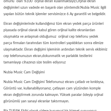
ömürlü olan %100 orjinal ekran kulanmaktayız.Orjinal ekran
değişimleri uzun vadede en başarılı olan yöntemdir.Nubia Music ilgili
yapılan bütün teknik işlemler servisimizce 6 Ay garantili ve belgelidir.
Ekran değişimlerinde kullandığımız tüm ekran yedek parça ürünleri
piyasada orijinal olarak kabul gören orijinal kalite ekranlardan
oluşmakta ve anlaşmalı olduğumuz orijinal cep telefonu yedek
parça firmaları tarafından tüm kontrolleri yapıldıktan sonra elimize
ulaşmaktadır. Ekran değişimi işleminin ardından teknik servis ekibimiz
cep telefonunuzun ekran,dokunmatik ve parlaklık testlerini
tamamlayıp cihazınızı size teslim ediyoruz
Nubia Music Cam Değişimi
Nubia Music Cam Değişimi Telefonunuz ekranı çatladı ve kırıldıysa,
Görüntü var, kullanabiliyorsanız, çatlayan cam yüzünden komple
ekran değiştirmek zorunda kalmayın. Yüksek paralar ödeyip orjinal
görünümlü yan sanayi ekranlar taktırmayın.
Biz TUFAN Ekibi olarak sizlere kurumsal bir hizmet sunuyoruz.