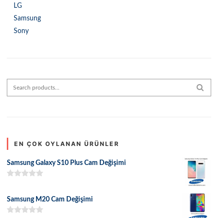
LG
Samsung
Sony
Search for:
SEAR
EN ÇOK OYLANAN ÜRÜNLER
Samsung Galaxy S10 Plus Cam Değişimi
5 üzerinden
5.00
oy aldı
Samsung M20 Cam Değişimi