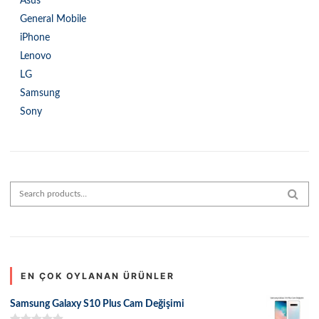
Asus
General Mobile
iPhone
Lenovo
LG
Samsung
Sony
Search for:
SEAR
EN ÇOK OYLANAN ÜRÜNLER
Samsung Galaxy S10 Plus Cam Değişimi