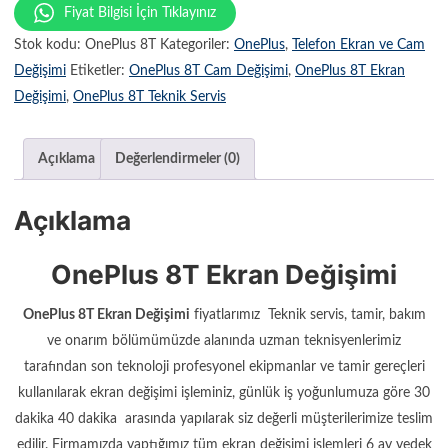
Fiyat Bilgisi İçin Tıklayınız
Stok kodu:
OnePlus 8T
Kategoriler:
OnePlus
,
Telefon Ekran ve Cam
Değişimi
Etiketler:
OnePlus 8T Cam Değişimi
,
OnePlus 8T Ekran
Değişimi
,
OnePlus 8T Teknik Servis
Açıklama
Değerlendirmeler (0)
Açıklama
OnePlus 8T Ekran Değişimi
OnePlus 8T Ekran Değişimi
fiyatlarımız Teknik servis, tamir, bakım
ve onarım bölümümüzde alanında uzman teknisyenlerimiz
tarafından son teknoloji profesyonel ekipmanlar ve tamir gereçleri
kullanılarak ekran değişimi işleminiz, günlük iş yoğunlumuza göre 30
dakika 40 dakika arasında yapılarak siz değerli müşterilerimize teslim
edilir. Firmamızda yaptığımız tüm ekran değişimi işlemleri 6 ay yedek