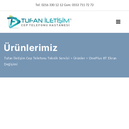
Tel: 0216 330 12 12 Gsm: 0553 711 72 72
TOGGL
Ürünlerimiz
Tufan İletişim Cep Telefonu Teknik Servisi
>
Ürünler
>
OnePlus 8T Ekran
Değişimi