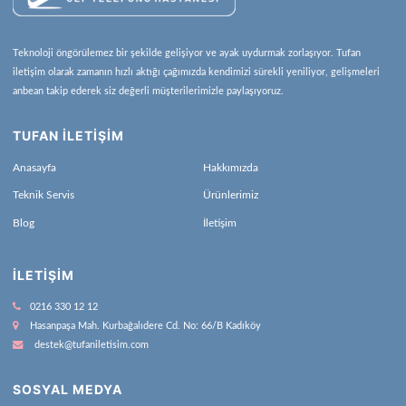
Teknoloji öngörülemez bir şekilde gelişiyor ve ayak uydurmak zorlaşıyor. Tufan
iletişim olarak zamanın hızlı aktığı çağımızda kendimizi sürekli yeniliyor, gelişmeleri
anbean takip ederek siz değerli müşterilerimizle paylaşıyoruz.
TUFAN İLETİŞİM
Anasayfa
Hakkımızda
Teknik Servis
Ürünlerimiz
Blog
İletişim
İLETIŞIM
0216 330 12 12
Hasanpaşa Mah. Kurbağalıdere Cd. No: 66/B Kadıköy
destek@tufaniletisim.com
SOSYAL MEDYA