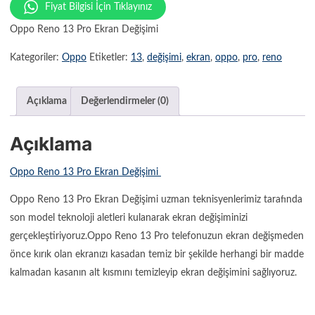
Fiyat Bilgisi İçin Tıklayınız
Oppo Reno 13 Pro Ekran Değişimi
Kategoriler:
Oppo
Etiketler:
13
,
değişimi
,
ekran
,
oppo
,
pro
,
reno
Açıklama
Değerlendirmeler (0)
Açıklama
Oppo Reno 13 Pro Ekran Değişimi
Oppo Reno 13 Pro Ekran Değişimi uzman teknisyenlerimiz tarafında
son model teknoloji aletleri kulanarak ekran değişiminizi
gerçekleştiriyoruz.Oppo Reno 13 Pro telefonuzun ekran değişmeden
önce kırık olan ekranızı kasadan temiz bir şekilde herhangi bir madde
kalmadan kasanın alt kısmını temizleyip ekran değişimini sağlıyoruz.