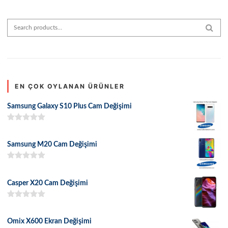
Search for:
SEAR
EN ÇOK OYLANAN ÜRÜNLER
Samsung Galaxy S10 Plus Cam Değişimi
5 üzerinden
5.00
oy aldı
Samsung M20 Cam Değişimi
5 üzerinden
5.00
oy aldı
Casper X20 Cam Değişimi
5 üzerinden
5.00
oy aldı
Omix X600 Ekran Değişimi