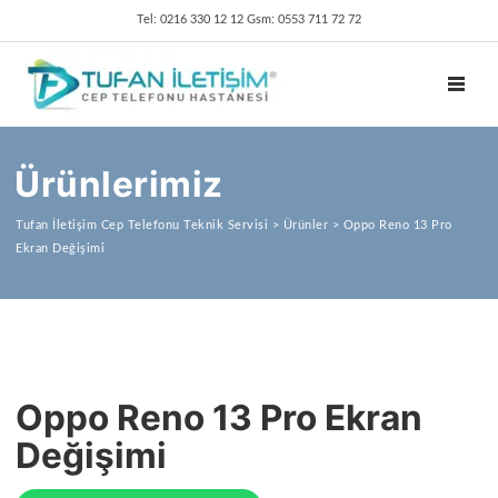
Tel: 0216 330 12 12 Gsm: 0553 711 72 72
TOGGL
Ürünlerimiz
Tufan İletişim Cep Telefonu Teknik Servisi
>
Ürünler
>
Oppo Reno 13 Pro
Ekran Değişimi
Oppo Reno 13 Pro Ekran
Değişimi