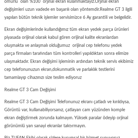
ömürlü olan %100 orjinal ekran kulanmaktayız.Orjinal ekran
değişimleri uzun vadede en başarılı olan yöntemdir.Realme GT 3 ilgili
yapılan bütün teknik işlemler servisimizce 6 Ay garantili ve belgelidir.
Ekran değişimlerinde kullandığımız tüm ekran yedek parça ürünleri
piyasada orijinal olarak kabul gören orijinal kalite ekranlardan
oluşmakta ve anlaşmalı olduğumuz orijinal cep telefonu yedek
parça firmaları tarafından tüm kontrolleri yapıldıktan sonra elimize
ulaşmaktadır. Ekran değişimi işleminin ardından teknik servis ekibimiz
cep telefonunuzun ekran,dokunmatik ve parlaklık testlerini
tamamlayıp cihazınızı size teslim ediyoruz
Realme GT 3 Cam Değişimi
Realme GT 3 Cam Değişimi Telefonunuz ekranı çatladı ve kırıldıysa,
Görüntü var, kullanabiliyorsanız, çatlayan cam yüzünden komple
ekran değiştirmek zorunda kalmayın. Yüksek paralar ödeyip orjinal
görünümlü yan sanayi ekranlar taktırmayın.
Biz TUFAN Ekibi olarak sizlere kurumsal bir hizmet sunuyoruz.