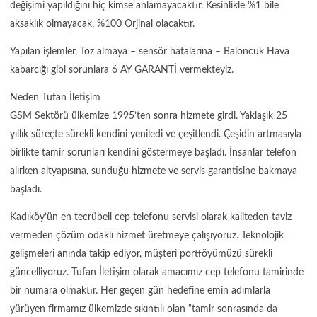
değişimi yapıldığını hiç kimse anlamayacaktır. Kesinlikle %1 bile
aksaklık olmayacak, %100 Orjinal olacaktır.
Yapılan işlemler, Toz almaya – sensör hatalarına – Baloncuk Hava
kabarcığı gibi sorunlara 6 AY GARANTİ vermekteyiz.
Neden Tufan İletişim
GSM Sektörü ülkemize 1995’ten sonra hizmete girdi. Yaklaşık 25
yıllık süreçte sürekli kendini yeniledi ve çeşitlendi. Çeşidin artmasıyla
birlikte tamir sorunları kendini göstermeye başladı. İnsanlar telefon
alırken altyapısına, sunduğu hizmete ve servis garantisine bakmaya
başladı.
Kadıköy’ün en tecrübeli cep telefonu servisi olarak kaliteden taviz
vermeden çözüm odaklı hizmet üretmeye çalışıyoruz. Teknolojik
gelişmeleri anında takip ediyor, müşteri portföyümüzü sürekli
güncelliyoruz. Tufan İletişim olarak amacımız cep telefonu tamirinde
bir numara olmaktır. Her geçen gün hedefine emin adımlarla
yürüyen firmamız ülkemizde sıkıntılı olan “tamir sonrasında da