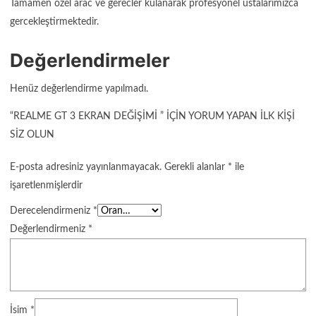
Tamamen özel arac ve gerecler kulanarak profesyonel ustalarımızca
gercekleştirmektedir.
Değerlendirmeler
Henüz değerlendirme yapılmadı.
“REALME GT 3 EKRAN DEĞIŞIMI ” IÇIN YORUM YAPAN ILK KIŞI
SIZ OLUN
E-posta adresiniz yayınlanmayacak.
Gerekli alanlar
*
ile
işaretlenmişlerdir
Derecelendirmeniz
*
Değerlendirmeniz
*
İsim
*