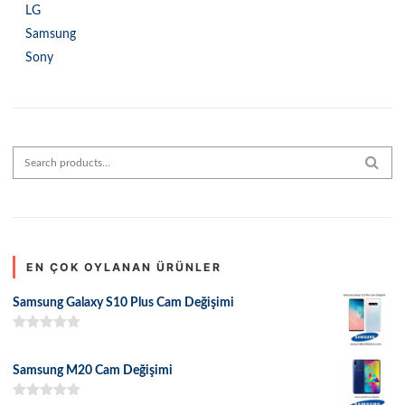
LG
Samsung
Sony
Search for:
SEAR
EN ÇOK OYLANAN ÜRÜNLER
Samsung Galaxy S10 Plus Cam Değişimi
5 üzerinden
5.00
oy aldı
Samsung M20 Cam Değişimi