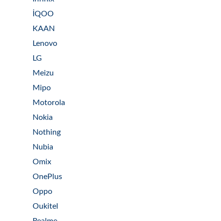
İQOO
KAAN
Lenovo
LG
Meizu
Mipo
Motorola
Nokia
Nothing
Nubia
Omix
OnePlus
Oppo
Oukitel