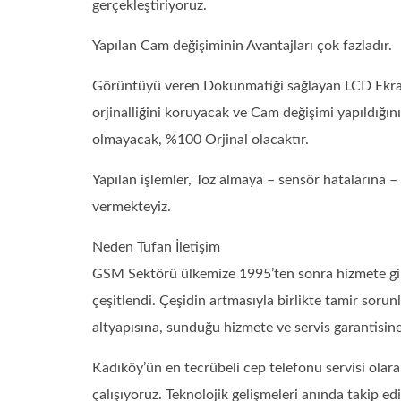
gerçekleştiriyoruz.
Yapılan Cam değişiminin Avantajları çok fazladır.
Görüntüyü veren Dokunmatiği sağlayan LCD Ekran s
orjinalliğini koruyacak ve Cam değişimi yapıldığın
olmayacak, %100 Orjinal olacaktır.
Yapılan işlemler, Toz almaya – sensör hatalarına
vermekteyiz.
Neden Tufan İletişim
GSM Sektörü ülkemize 1995’ten sonra hizmete girdi.
çeşitlendi. Çeşidin artmasıyla birlikte tamir sorun
altyapısına, sunduğu hizmete ve servis garantisin
Kadıköy’ün en tecrübeli cep telefonu servisi ola
çalışıyoruz. Teknolojik gelişmeleri anında takip e