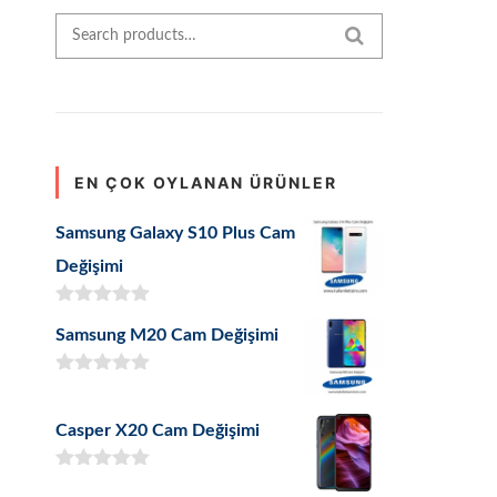
Search for:
SEARCH
EN ÇOK OYLANAN ÜRÜNLER
Samsung Galaxy S10 Plus Cam
Değişimi
5 üzerinden
Samsung M20 Cam Değişimi
5.00
oy aldı
5 üzerinden
5.00
oy aldı
Casper X20 Cam Değişimi
5 üzerinden