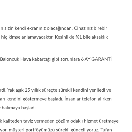
izin kendi ekranınız olacağından, Cihazınız birebir
ı hiç kimse anlamayacaktır. Kesinlikle %1 bile aksaklık
 – Baloncuk Hava kabarcığı gibi sorunlara 6 AY GARANTİ
 Yaklaşık 25 yıllık süreçte sürekli kendini yeniledi ve
ları kendini göstermeye başladı. İnsanlar telefon alırken
e bakmaya başladı.
rak kaliteden taviz vermeden çözüm odaklı hizmet üretmeye
diyor, müşteri portföyümüzü sürekli güncelliyoruz. Tufan