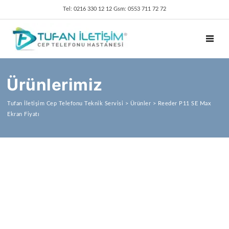
Tel: 0216 330 12 12 Gsm: 0553 711 72 72
TOGGL
Ürünlerimiz
Tufan İletişim Cep Telefonu Teknik Servisi
>
Ürünler
>
Reeder P11 SE Max
Ekran Fiyatı