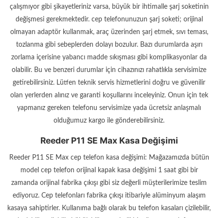
çalışmıyor gibi şikayetleriniz varsa, büyük bir ihtimalle şarj soketinin
değişmesi gerekmektedir. cep telefonunuzun şarj soketi; orijinal
olmayan adaptör kullanmak, araç üzerinden şarj etmek, sıvı teması,
tozlanma gibi sebeplerden dolayı bozulur. Bazı durumlarda aşırı
zorlama içerisine yabancı madde sıkışması gibi komplikasyonlar da
olabilir. Bu ve benzeri durumlar için cihazınızı rahatlıkla servisimize
getirebilirsiniz. Lütfen teknik servis hizmetlerini doğru ve güvenilir
olan yerlerden alınız ve garanti koşullarını inceleyiniz. Onun için tek
yapmanız gereken telefonu servisimize yada ücretsiz anlaşmalı
olduğumuz kargo ile gönderebilirsiniz.
Reeder P11 SE Max Kasa Değişimi
Reeder P11 SE Max cep telefon kasa değişimi: Mağazamızda bütün
model cep telefon orijinal kapak kasa değişimi 1 saat gibi bir
zamanda orijinal fabrika çıkışı gibi siz değerli müşterilerimize teslim
ediyoruz. Cep telefonları fabrika çıkışı itibariyle alüminyum alaşım
kasaya sahiptirler. Kullanıma bağlı olarak bu telefon kasaları çizilebilir,