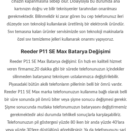
cihazın kapanmasına sebep olur. Dolayısıyla bu durumda ana
kartınızın doğru ve bilir teknisyenler tarafından onarılması
gerekmektedir. Bilinmelidir ki zarar gören bu cep telefonunuz ileri
düzeyde son teknoloji kullanılarak üretilmiş bir elektronik üründür.
Sıvı temasına kalan ürünler servisimizde son teknoloji makinalarla
özel sıvı temizleme jelleri kullanarak onarımı yapıyoruz.
Reeder P11 SE Max Batarya Değişimi
Reeder P11 SE Max Batarya değişimi: En hızlı en kaliteli hizmet
veren firmamız,20 dakika gibi bir sürede telefonunuzun içindekiler
silinmeden bataryanız teknisyen ustalarımızca değiştirilebilir.
Piyasadaki bütün akıllı telefonların pillerinin belli bir ömrü vardır.
Reeder P11 SE Max marka telefonunuzun kullanıma bağlı olarak belli
bir süre sonunda pil ömrü biter veya şişme sonucu değişmesi gerekir.
Şişme sonucunda mutlaka telefonumuzun bataryasını değiştirmemiz
gerekmektedir aksi durumda tehlikeli sonuçlarla karşılaşabiliriz.
Telefonunuzun pil göstergesi yüzde 80 iken bir anda yüzde 40’lara
veya yüzde 30’lere düştüğünü görebilirsiniz. Ya da telefonunuzu şarj