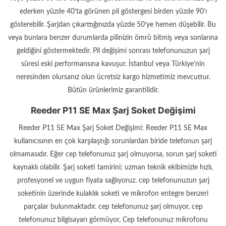
ederken yüzde 40’ta görünen pil göstergesi birden yüzde 90’ı
gösterebilir. Şarjdan çıkarttığınızda yüzde 50’ye hemen düşebilir. Bu
veya bunlara benzer durumlarda pilinizin ömrü bitmiş veya sonlarına
geldiğini göstermektedir. Pil değişimi sonrası telefonunuzun şarj
süresi eski performansına kavuşur. İstanbul veya Türkiye’nin
neresinden olursanız olun ücretsiz kargo hizmetimiz mevcuttur.
Bütün ürünlerimiz garantilidir.
Reeder P11 SE Max Şarj Soket Değişimi
Reeder P11 SE Max Şarj Soket Değişimi: Reeder P11 SE Max
kullanıcısının en çok karşılaştığı sorunlardan biride telefonun şarj
olmamasıdır. Eğer cep telefonunuz şarj olmuyorsa, sorun şarj soketi
kaynaklı olabilir. Şarj soketi tamirini; uzman teknik ekibimizle hızlı,
profesyonel ve uygun fiyata sağlıyoruz. cep telefonunuzun şarj
soketinin üzerinde kulaklık soketi ve mikrofon entegre benzeri
parçalar bulunmaktadır. cep telefonunuz şarj olmuyor, cep
telefonunuz bilgisayarı görmüyor, Cep telefonunuz mikrofonu