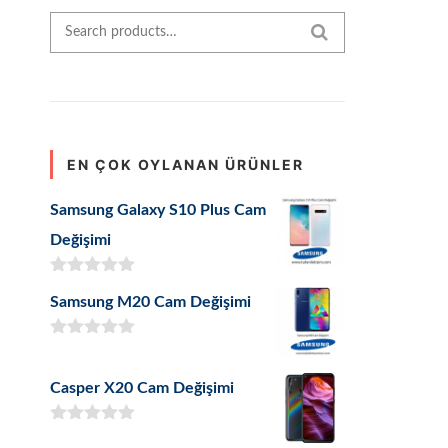
Search for:
SEARCH
EN ÇOK OYLANAN ÜRÜNLER
Samsung Galaxy S10 Plus Cam
Değişimi
5 üzerinden
Samsung M20 Cam Değişimi
5.00
oy aldı
5 üzerinden
5.00
oy aldı
Casper X20 Cam Değişimi
5 üzerinden