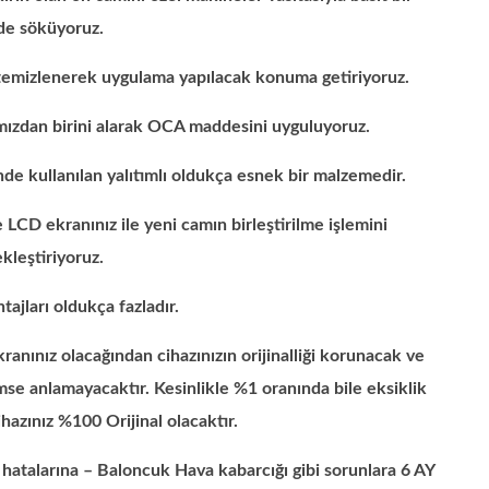
de söküyoruz.
e temizlenerek uygulama yapılacak konuma getiriyoruz.
mızdan birini alarak OCA maddesini uyguluyoruz.
de kullanılan yalıtımlı oldukça esnek bir malzemedir.
 LCD ekranınız ile yeni camın birleştirilme işlemini
kleştiriyoruz.
tajları oldukça fazladır.
anınız olacağından cihazınızın orijinalliği korunacak ve
imse anlamayacaktır. Kesinlikle %1 oranında bile eksiklik
hazınız %100 Orijinal olacaktır.
hatalarına – Baloncuk Hava kabarcığı gibi sorunlara 6 AY