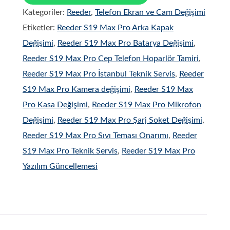
Kategoriler:
Reeder
,
Telefon Ekran ve Cam Değişimi
Etiketler:
Reeder S19 Max Pro Arka Kapak
Değişimi
,
Reeder S19 Max Pro Batarya Değişimi
,
Reeder S19 Max Pro Cep Telefon Hoparlör Tamiri
,
Reeder S19 Max Pro İstanbul Teknik Servis
,
Reeder
S19 Max Pro Kamera değişimi
,
Reeder S19 Max
Pro Kasa Değişimi
,
Reeder S19 Max Pro Mikrofon
Değişimi
,
Reeder S19 Max Pro Şarj Soket Değişimi
,
Reeder S19 Max Pro Sıvı Teması Onarımı
,
Reeder
S19 Max Pro Teknik Servis
,
Reeder S19 Max Pro
Yazılım Güncellemesi