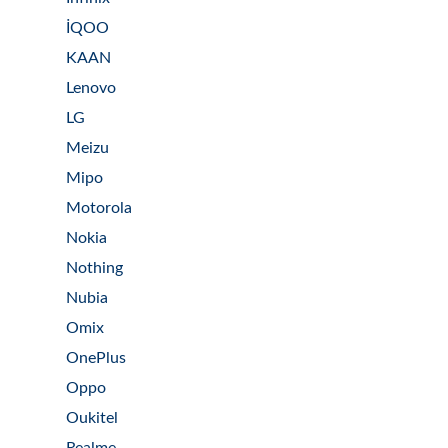
İQOO
KAAN
Lenovo
LG
Meizu
Mipo
Motorola
Nokia
Nothing
Nubia
Omix
OnePlus
Oppo
Oukitel