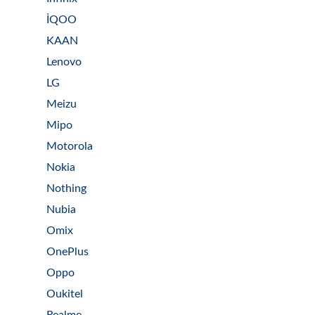
İQOO
KAAN
Lenovo
LG
Meizu
Mipo
Motorola
Nokia
Nothing
Nubia
Omix
OnePlus
Oppo
Oukitel