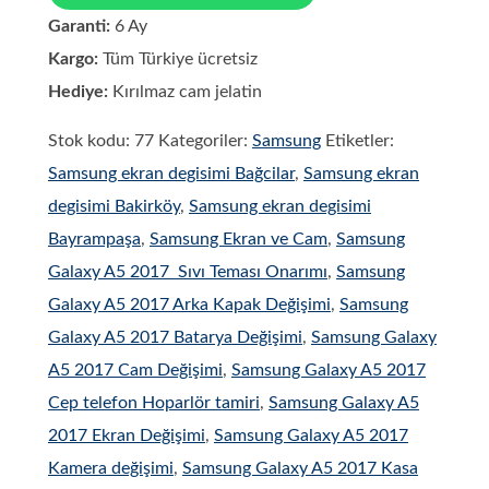
Garanti:
6 Ay
Kargo:
Tüm Türkiye ücretsiz
Hediye:
Kırılmaz cam jelatin
Stok kodu:
77
Kategoriler:
Samsung
Etiketler:
Samsung ekran degisimi Bağcilar
,
Samsung ekran
degisimi Bakirköy
,
Samsung ekran degisimi
Bayrampaşa
,
Samsung Ekran ve Cam
,
Samsung
Galaxy A5 2017 Sıvı Teması Onarımı
,
Samsung
Galaxy A5 2017 Arka Kapak Değişimi
,
Samsung
Galaxy A5 2017 Batarya Değişimi
,
Samsung Galaxy
A5 2017 Cam Değişimi
,
Samsung Galaxy A5 2017
Cep telefon Hoparlör tamiri
,
Samsung Galaxy A5
2017 Ekran Değişimi
,
Samsung Galaxy A5 2017
Kamera değişimi
,
Samsung Galaxy A5 2017 Kasa