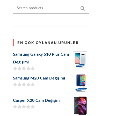
Search for:
SEARCH
EN ÇOK OYLANAN ÜRÜNLER
Samsung Galaxy S10 Plus Cam
Değişimi
5 üzerinden
Samsung M20 Cam Değişimi
5.00
oy aldı
5 üzerinden
5.00
oy aldı
Casper X20 Cam Değişimi
5 üzerinden