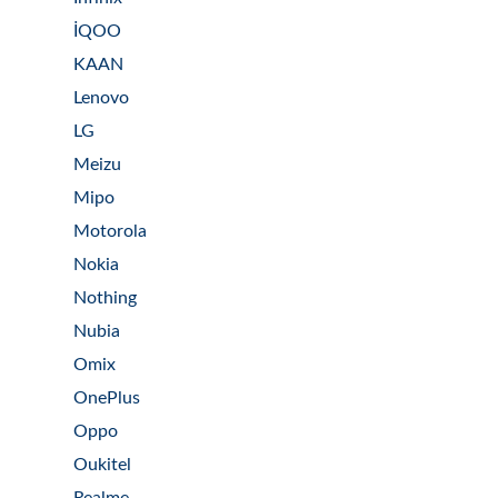
İQOO
KAAN
Lenovo
LG
Meizu
Mipo
Motorola
Nokia
Nothing
Nubia
Omix
OnePlus
Oppo
Oukitel