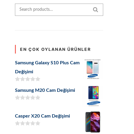
Search for:
SEARCH
EN ÇOK OYLANAN ÜRÜNLER
Samsung Galaxy S10 Plus Cam
Değişimi
5 üzerinden
Samsung M20 Cam Değişimi
5.00
oy aldı
5 üzerinden
5.00
oy aldı
Casper X20 Cam Değişimi
5 üzerinden