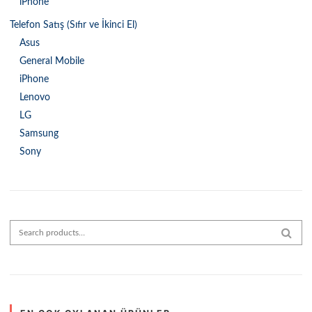
iPhone
Telefon Satış (Sıfır ve İkinci El)
Asus
General Mobile
iPhone
Lenovo
LG
Samsung
Sony
Search for:
SEAR