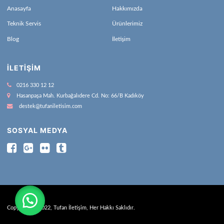
Anasayfa
Hakkımızda
Teknik Servis
Ürünlerimiz
Blog
İletişim
İLETIŞIM
0216 330 12 12
Hasanpaşa Mah. Kurbağalıdere Cd. No: 66/B Kadıköy
destek@tufaniletisim.com
SOSYAL MEDYA
Copyright © 2022, Tufan İletişim, Her Hakkı Saklıdır.