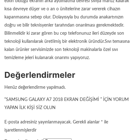
etkin olduğu ekranın arka aydınlatma devresi sıvıya maruz kalarak
kısa devreye düşer ve o an o ünitelerine zarar vererek cihazın
kapanmasına sebep olur. Dolayısıyla bu durumda anakartınızın
doğru ve bilir teknisyenler tarafından onarılması gerekmektedir.
Bilinmelidir ki zarar gören bu cep telefonunuz ileri düzeyde son
teknoloji kullanılarak üretilmiş bir elektronik üründür.Sıvı temasına
kalan ürünler servisimizde son teknoloji makinalarla özel sıvı
temizleme jeleri kulanarak onarımı yapıyoruz.
Değerlendirmeler
Henüz değerlendirme yapılmadı.
“SAMSUNG GALAXY A7 2018 EKRAN DEĞIŞIMI ” IÇIN YORUM
YAPAN ILK KIŞI SIZ OLUN
E-posta adresiniz yayınlanmayacak.
Gerekli alanlar
*
ile
işaretlenmişlerdir