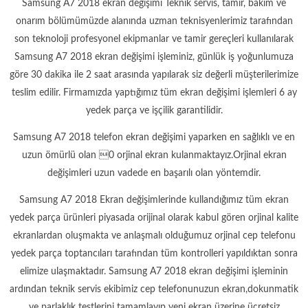
Samsung A7 2018 ekran değişimi Teknik servis, tamir, bakım ve
onarım bölümümüzde alanında uzman teknisyenlerimiz tarafından
son teknoloji profesyonel ekipmanlar ve tamir gereçleri kullanılarak
Samsung A7 2018 ekran değişimi işleminiz, günlük iş yoğunlumuza
göre 30 dakika ile 2 saat arasında yapılarak siz değerli müşterilerimize
teslim edilir. Firmamızda yaptığımız tüm ekran değişimi işlemleri 6 ay
yedek parça ve işçilik garantilidir.
Samsung A7 2018 telefon ekran değişimi yaparken en sağlıklı ve en
uzun ömürlü olan 0 orjinal ekran kulanmaktayız.Orjinal ekran
değişimleri uzun vadede en başarılı olan yöntemdir.
Samsung A7 2018 Ekran değişimlerinde kullandığımız tüm ekran
yedek parça ürünleri piyasada orijinal olarak kabul gören orjinal kalite
ekranlardan oluşmakta ve anlaşmalı olduğumuz orjinal cep telefonu
yedek parça toptancıları tarafından tüm kontrolleri yapıldıktan sonra
elimize ulaşmaktadır. Samsung A7 2018 ekran değişimi işleminin
ardından teknik servis ekibimiz cep telefonunuzun ekran,dokunmatik
ve parlaklık testlerini tamamlayıp yeni ekran üzerine ücretsiz