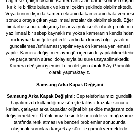
bağımsız çalışmaktadır. Kamera arızaları darbe sonrası oluşan
kırık ile birlikte bulanık ve kısmi çekim şeklinde olabilmektedir.
Veya bunun dışında kamera ekranında kameranın hata vermesi
sonucu ortaya çıkan yazılımsal arızalar da olabilmektedir. Eğer
bir darbe sonucu oluşmuş bir arıza yok ise ilk olarak problemin
yazılımsal bir sebep kaynaklı mı yoksa kameranın kendisinden
mi kaynaklandığı tespit edilir ardından konuyla ilgili yazılım
güncellemesi/sıfırlaması yapılır veya ön kamera yenilemesi
yapılır. Kamera değişimleri aynı gün içerisinde yapılabilmektedir
ve parça temin süreci dolayısıyla bu süre uzayabilmektedir.
Kamera değişimi işlemini Tufan iletişim olarak 6 Ay Garantili
olarak yapmaktayız.
Samsung Arka Kapak Değişimi
Samsung Arka Kapak Değişimi:
Cep telefonlarımızı gündelik
hayatımızda kullandığımız süreçte talihsiz kazalar sonucu
kırılan, çatlayan arka kapaklar orijinal bir şekilde mağazamızda
değiştirmektedir. Ürünlerimiz kesinlikle orijinaldir ve mağazamız
tarafında renk atması ve benzeri problemler sonucunda
oluşacak sorunlara karşı 6 ay süre ile garanti vermektedir.