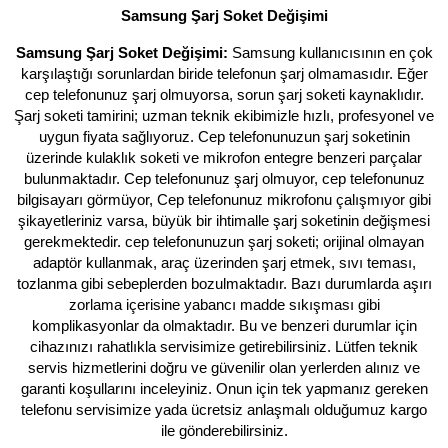
Samsung Şarj Soket Değişimi
Samsung Şarj Soket Değişimi:
Samsung kullanıcısının en çok
karşılaştığı sorunlardan biride telefonun şarj olmamasıdır. Eğer
cep telefonunuz şarj olmuyorsa, sorun şarj soketi kaynaklıdır.
Şarj soketi tamirini; uzman teknik ekibimizle hızlı, profesyonel ve
uygun fiyata sağlıyoruz. Cep telefonunuzun şarj soketinin
üzerinde kulaklık soketi ve mikrofon entegre benzeri parçalar
bulunmaktadır. Cep telefonunuz şarj olmuyor, cep telefonunuz
bilgisayarı görmüyor, Cep telefonunuz mikrofonu çalışmıyor gibi
şikayetleriniz varsa, büyük bir ihtimalle şarj soketinin değişmesi
gerekmektedir. cep telefonunuzun şarj soketi; orijinal olmayan
adaptör kullanmak, araç üzerinden şarj etmek, sıvı teması,
tozlanma gibi sebeplerden bozulmaktadır. Bazı durumlarda aşırı
zorlama içerisine yabancı madde sıkışması gibi
komplikasyonlar da olmaktadır. Bu ve benzeri durumlar için
cihazınızı rahatlıkla servisimize getirebilirsiniz. Lütfen teknik
servis hizmetlerini doğru ve güvenilir olan yerlerden alınız ve
garanti koşullarını inceleyiniz. Onun için tek yapmanız gereken
telefonu servisimize yada ücretsiz anlaşmalı olduğumuz kargo
ile gönderebilirsiniz.