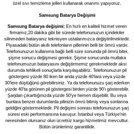
özel sıvı temizleme jelleri kullanarak onarımı yapıyoruz.
Samsung Batarya Değişimi
Samsung Batarya değişimi:
En hızlı en kaliteli hizmet veren
firmamız,20 dakika gibi bir sürede telefonunuzun içindekiler
silinmeden bataryanız teknisyen ustalarımızca değiştirilmektedir.
Piyasadaki bütün akıllı telefonların pillerinin belli bir ömrü vardır.
Telefonunuzun kullanıma bağlı belli süre sonunda pil ömrü biter,
şişme sonucu değişmesi gerekir. Şişme sonucunda mutlaka
telefonumuzun bataryasını değiştirmemiz gerekmektedir aksi
durumda tehlikeli sonuçlarla karşılaşabiliriz. Telefonunuzun pil
göstergesi yüzde 80 iken bir anda yüzde 40’lara veya yüzde
30’lere düştüğünü görebilirsiniz. Ya da telefonunuzu şarj ederken
yüzde 40’ta görünen pil göstergesi birden yüzde 90’ı gösterebilir.
Şarjdan çıkarttığınızda yüzde 50’ye hemen düşebilir. Bu veya
bunlara benzer durumlarda pilinizin ömrü bitmiş veya sonlarına
geldiğini göstermektedir. Pil değişimi sonrası telefonunuzun şarj
süresi eski performansına kavuşur. İstanbul veya Türkiye’nin
neresinden olursanız olun ücretsiz kargo hizmetimiz mevcuttur.
Bütün ürünlerimiz garantilidir.