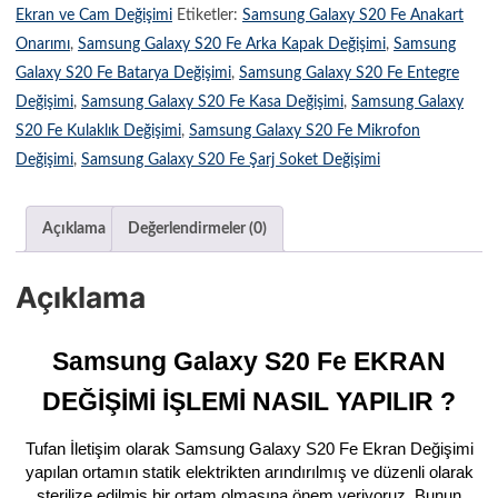
Ekran ve Cam Değişimi
Etiketler:
Samsung Galaxy S20 Fe Anakart
Onarımı
,
Samsung Galaxy S20 Fe Arka Kapak Değişimi
,
Samsung
Galaxy S20 Fe Batarya Değişimi
,
Samsung Galaxy S20 Fe Entegre
Değişimi
,
Samsung Galaxy S20 Fe Kasa Değişimi
,
Samsung Galaxy
S20 Fe Kulaklık Değişimi
,
Samsung Galaxy S20 Fe Mikrofon
Değişimi
,
Samsung Galaxy S20 Fe Şarj Soket Değişimi
Açıklama
Değerlendirmeler (0)
Açıklama
Samsung Galaxy S20 Fe EKRAN
DEĞİŞİMİ İŞLEMİ NASIL YAPILIR ?
Tufan İletişim olarak Samsung Galaxy S20 Fe Ekran Değişimi
yapılan ortamın statik elektrikten arındırılmış ve düzenli olarak
sterilize edilmiş bir ortam olmasına önem veriyoruz. Bunun