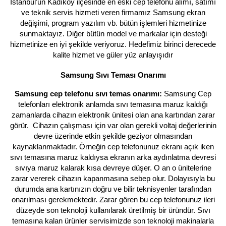
İstanbul’un Kadıköy ilçesinde en eski cep telefonu alımı, satımı
ve teknik servis hizmeti veren firmamız Samsung ekran
değişimi, program yazılım vb. bütün işlemleri hizmetinize
sunmaktayız. Diğer bütün model ve markalar için desteği
hizmetinize en iyi şekilde veriyoruz. Hedefimiz birinci derecede
kalite hizmet ve güler yüz anlayışıdır
Samsung Sıvı Teması Onarımı
Samsung cep telefonu sıvı temas onarımı:
Samsung Cep
telefonları elektronik anlamda sıvı temasına maruz kaldığı
zamanlarda cihazın elektronik ünitesi olan ana kartından zarar
görür. Cihazın çalışması için var olan gerekli voltaj değerlerinin
devre üzerinde etkin şekilde geziyor olmasından
kaynaklanmaktadır. Örneğin cep telefonunuz ekranı açık iken
sıvı temasına maruz kaldıysa ekranın arka aydınlatma devresi
sıvıya maruz kalarak kısa devreye düşer. O an o ünitelerine
zarar vererek cihazın kapanmasına sebep olur. Dolayısıyla bu
durumda ana kartınızın doğru ve bilir teknisyenler tarafından
onarılması gerekmektedir. Zarar gören bu cep telefonunuz ileri
düzeyde son teknoloji kullanılarak üretilmiş bir üründür. Sıvı
temasına kalan ürünler servisimizde son teknoloji makinalarla