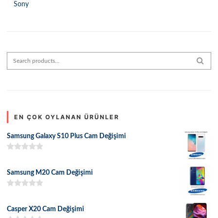
Sony
Search for:
SEAR
EN ÇOK OYLANAN ÜRÜNLER
Samsung Galaxy S10 Plus Cam Değişimi
5 üzerinden
5.00
oy aldı
Samsung M20 Cam Değişimi
5 üzerinden
5.00
oy aldı
Casper X20 Cam Değişimi