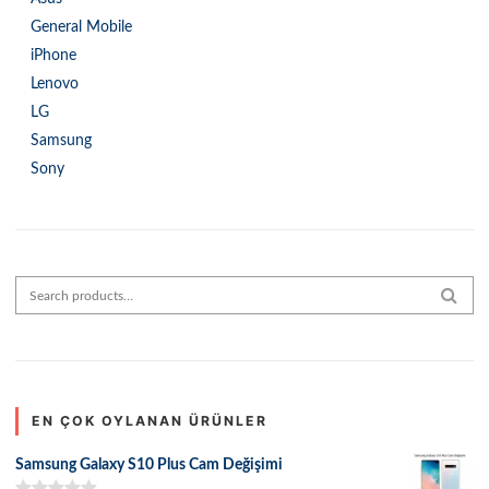
General Mobile
iPhone
Lenovo
LG
Samsung
Sony
Search for:
SEAR
EN ÇOK OYLANAN ÜRÜNLER
Samsung Galaxy S10 Plus Cam Değişimi