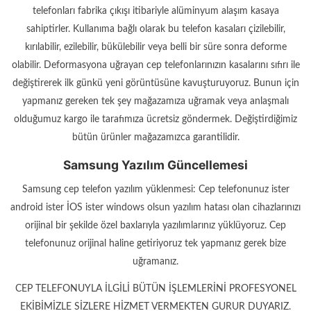
telefonları fabrika çıkışı itibariyle alüminyum alaşım kasaya
sahiptirler. Kullanıma bağlı olarak bu telefon kasaları çizilebilir,
kırılabilir, ezilebilir, bükülebilir veya belli bir süre sonra deforme
olabilir. Deformasyona uğrayan cep telefonlarınızın kasalarını sıfırı ile
değiştirerek ilk günkü yeni görüntüsüne kavuşturuyoruz. Bunun için
yapmanız gereken tek şey mağazamıza uğramak veya anlaşmalı
olduğumuz kargo ile tarafımıza ücretsiz göndermek. Değiştirdiğimiz
bütün ürünler mağazamızca garantilidir.
Samsung Yazılım Güncellemesi
Samsung cep telefon yazılım yüklenmesi: Cep telefonunuz ister
android ister İOS ister windows olsun yazılım hatası olan cihazlarınızı
orijinal bir şekilde özel baxlarıyla yazılımlarınız yüklüyoruz. Cep
telefonunuz orijinal haline getiriyoruz tek yapmanız gerek bize
uğramanız.
CEP TELEFONUYLA İLGİLİ BÜTÜN İŞLEMLERİNİ PROFESYONEL
EKİBİMİZLE SİZLERE HİZMET VERMEKTEN GURUR DUYARIZ.