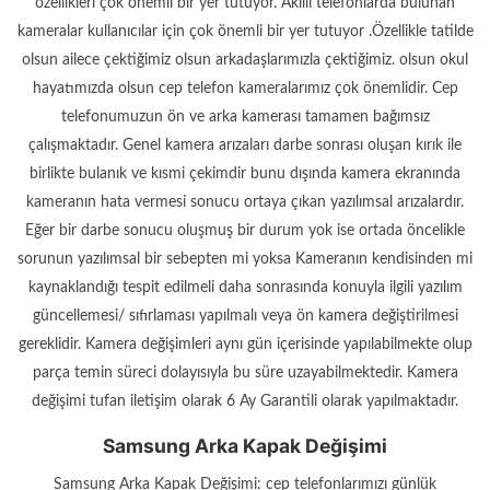
özellikleri çok önemli bir yer tutuyor. Akıllı telefonlarda bulunan
kameralar kullanıcılar için çok önemli bir yer tutuyor .Özellikle tatilde
olsun ailece çektiğimiz olsun arkadaşlarımızla çektiğimiz. olsun okul
hayatımızda olsun cep telefon kameralarımız çok önemlidir. Cep
telefonumuzun ön ve arka kamerası tamamen bağımsız
çalışmaktadır. Genel kamera arızaları darbe sonrası oluşan kırık ile
birlikte bulanık ve kısmi çekimdir bunu dışında kamera ekranında
kameranın hata vermesi sonucu ortaya çıkan yazılımsal arızalardır.
Eğer bir darbe sonucu oluşmuş bir durum yok ise ortada öncelikle
sorunun yazılımsal bir sebepten mi yoksa Kameranın kendisinden mi
kaynaklandığı tespit edilmeli daha sonrasında konuyla ilgili yazılım
güncellemesi/ sıfırlaması yapılmalı veya ön kamera değiştirilmesi
gereklidir. Kamera değişimleri aynı gün içerisinde yapılabilmekte olup
parça temin süreci dolayısıyla bu süre uzayabilmektedir. Kamera
değişimi tufan iletişim olarak 6 Ay Garantili olarak yapılmaktadır.
Samsung Arka Kapak Değişimi
Samsung Arka Kapak Değişimi: cep telefonlarımızı günlük