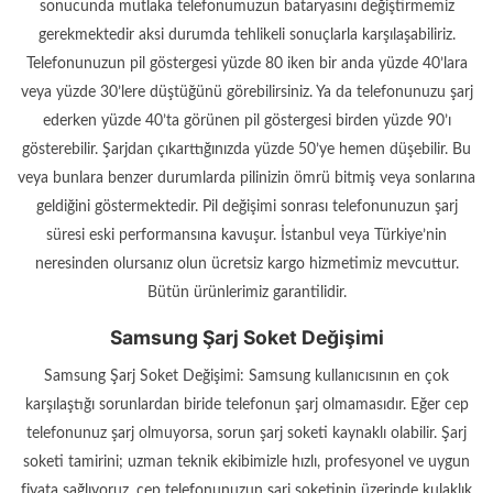
sonucunda mutlaka telefonumuzun bataryasını değiştirmemiz
gerekmektedir aksi durumda tehlikeli sonuçlarla karşılaşabiliriz.
Telefonunuzun pil göstergesi yüzde 80 iken bir anda yüzde 40’lara
veya yüzde 30’lere düştüğünü görebilirsiniz. Ya da telefonunuzu şarj
ederken yüzde 40’ta görünen pil göstergesi birden yüzde 90’ı
gösterebilir. Şarjdan çıkarttığınızda yüzde 50’ye hemen düşebilir. Bu
veya bunlara benzer durumlarda pilinizin ömrü bitmiş veya sonlarına
geldiğini göstermektedir. Pil değişimi sonrası telefonunuzun şarj
süresi eski performansına kavuşur. İstanbul veya Türkiye’nin
neresinden olursanız olun ücretsiz kargo hizmetimiz mevcuttur.
Bütün ürünlerimiz garantilidir.
Samsung Şarj Soket Değişimi
Samsung Şarj Soket Değişimi: Samsung kullanıcısının en çok
karşılaştığı sorunlardan biride telefonun şarj olmamasıdır. Eğer cep
telefonunuz şarj olmuyorsa, sorun şarj soketi kaynaklı olabilir. Şarj
soketi tamirini; uzman teknik ekibimizle hızlı, profesyonel ve uygun
fiyata sağlıyoruz. cep telefonunuzun şarj soketinin üzerinde kulaklık