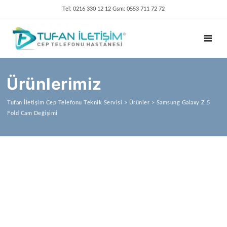
Tel: 0216 330 12 12 Gsm: 0553 711 72 72
TOGGL
Ürünlerimiz
Tufan İletişim Cep Telefonu Teknik Servisi
>
Ürünler
>
Samsung Galaxy Z 5
Fold Cam Değişimi