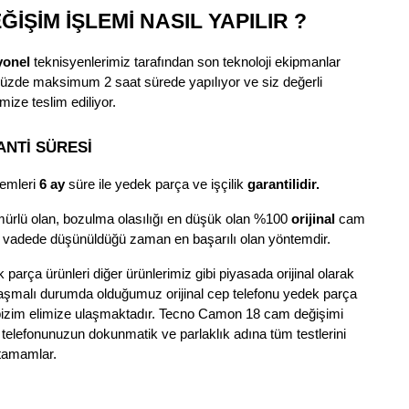
İŞİM İŞLEMİ NASIL YAPILIR ?
yonel
teknisyenlerimiz tarafından son teknoloji ekipmanlar
üzde maksimum 2 saat sürede yapılıyor ve siz değerli
mize teslim ediliyor.
NTİ SÜRESİ
lemleri
6 ay
süre ile yedek parça ve işçilik
garantilidir.
rlü olan, bozulma olasılığı en düşük olan %100
orijinal
cam
n vadede düşünüldüğü zaman en başarılı olan yöntemdir.
rça ürünleri diğer ürünlerimiz gibi piyasada orijinal olarak
laşmalı durumda olduğumuz orijinal cep telefonu yedek parça
ra bizim elimize ulaşmaktadır. Tecno Camon 18 cam değişimi
telefonunuzun dokunmatik ve parlaklık adına tüm testlerini
tamamlar.