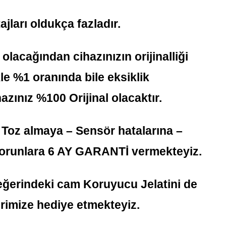
jları oldukça fazladır.
lacağından cihazınızın orijinalliği
le %1 oranında bile eksiklik
zınız %100 Orijinal olacaktır.
 Toz almaya – Sensör hatalarına –
sorunlara 6 AY GARANTİ vermekteyiz.
eğerindeki cam Koruyucu Jelatini de
erimize hediye etmekteyiz.