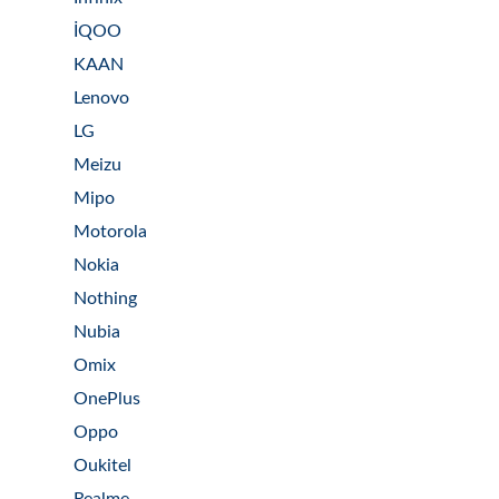
İQOO
KAAN
Lenovo
LG
Meizu
Mipo
Motorola
Nokia
Nothing
Nubia
Omix
OnePlus
Oppo
Oukitel