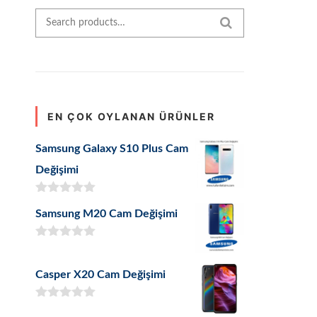
Search for:
SEARCH
EN ÇOK OYLANAN ÜRÜNLER
Samsung Galaxy S10 Plus Cam
Değişimi
5 üzerinden
Samsung M20 Cam Değişimi
5.00
oy aldı
5 üzerinden
5.00
oy aldı
Casper X20 Cam Değişimi
5 üzerinden