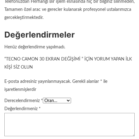
Telefonuzdan Herhangi Bir işlem esnasında hiç bir bilginiz silinmeden,
Tamamen özel arac ve gerecler kulanarak profesyonel ustalarımızca
gercekleştirmektedir.
Değerlendirmeler
Henüz değerlendirme yapılmadı.
“TECNO CAMON 30 EKRAN DEĞIŞIMI ” IÇIN YORUM YAPAN ILK
KIŞI SIZ OLUN
E-posta adresiniz yayınlanmayacak.
Gerekli alanlar
*
ile
işaretlenmişlerdir
Derecelendirmeniz
*
Değerlendirmeniz
*