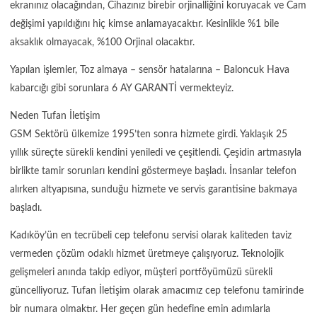
ekranınız olacağından, Cihazınız birebir orjinalliğini koruyacak ve Cam
değişimi yapıldığını hiç kimse anlamayacaktır. Kesinlikle %1 bile
aksaklık olmayacak, %100 Orjinal olacaktır.
Yapılan işlemler, Toz almaya – sensör hatalarına – Baloncuk Hava
kabarcığı gibi sorunlara 6 AY GARANTİ vermekteyiz.
Neden Tufan İletişim
GSM Sektörü ülkemize 1995’ten sonra hizmete girdi. Yaklaşık 25
yıllık süreçte sürekli kendini yeniledi ve çeşitlendi. Çeşidin artmasıyla
birlikte tamir sorunları kendini göstermeye başladı. İnsanlar telefon
alırken altyapısına, sunduğu hizmete ve servis garantisine bakmaya
başladı.
Kadıköy’ün en tecrübeli cep telefonu servisi olarak kaliteden taviz
vermeden çözüm odaklı hizmet üretmeye çalışıyoruz. Teknolojik
gelişmeleri anında takip ediyor, müşteri portföyümüzü sürekli
güncelliyoruz. Tufan İletişim olarak amacımız cep telefonu tamirinde
bir numara olmaktır. Her geçen gün hedefine emin adımlarla