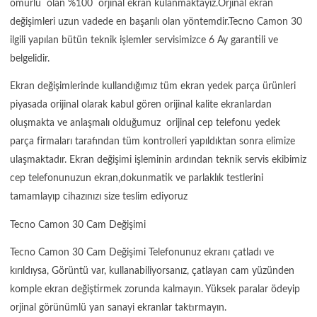
ömürlü olan %100 orjinal ekran kulanmaktayız.Orjinal ekran
değişimleri uzun vadede en başarılı olan yöntemdir.Tecno Camon 30
ilgili yapılan bütün teknik işlemler servisimizce 6 Ay garantili ve
belgelidir.
Ekran değişimlerinde kullandığımız tüm ekran yedek parça ürünleri
piyasada orijinal olarak kabul gören orijinal kalite ekranlardan
oluşmakta ve anlaşmalı olduğumuz orijinal cep telefonu yedek
parça firmaları tarafından tüm kontrolleri yapıldıktan sonra elimize
ulaşmaktadır. Ekran değişimi işleminin ardından teknik servis ekibimiz
cep telefonunuzun ekran,dokunmatik ve parlaklık testlerini
tamamlayıp cihazınızı size teslim ediyoruz
Tecno Camon 30 Cam Değişimi
Tecno Camon 30 Cam Değişimi Telefonunuz ekranı çatladı ve
kırıldıysa, Görüntü var, kullanabiliyorsanız, çatlayan cam yüzünden
komple ekran değiştirmek zorunda kalmayın. Yüksek paralar ödeyip
orjinal görünümlü yan sanayi ekranlar taktırmayın.