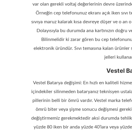
var olan gerekli voltaj değerlerinin devre üzerin
Örneğin cep telefonunuz ekranı açık iken sıvı 
sıvıya maruz kalarak kısa devreye düşer ve o an o
Dolayısıyla bu durumda ana kartınızın doğru ve
Bilinmelidir ki zarar gören bu cep telefonunuz
elektronik üründür. Sıvı temasına kalan ürünler 
jelleri kullan
Vestel B
Vestel Batarya değişimi: En hızlı en kaliteli hiz
içindekiler silinmeden bataryanız teknisyen ustalar
pillerinin belli bir ömrü vardır. Vestel marka tel
ömrü biter veya şişme sonucu değişmesi gerek
değiştirmemiz gerekmektedir aksi durumda tehlikel
yüzde 80 iken bir anda yüzde 40’lara veya yüzde 