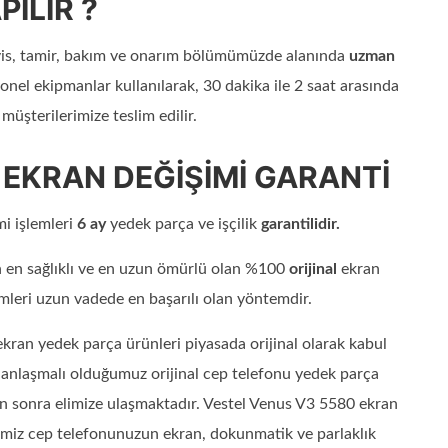
PILIR ?
vis, tamir, bakım ve onarım bölümümüzde alanında
uzman
onel ekipmanlar kullanılarak, 30 dakika ile 2 saat arasında
 müşterilerimize teslim edilir.
0 EKRAN DEĞİŞİMİ GARANTİ
i işlemleri
6 ay
yedek parça ve işçilik
garantilidir.
 en sağlıklı ve en uzun ömürlü olan %100
orijinal
ekran
imleri uzun vadede en başarılı olan yöntemdir.
kran yedek parça ürünleri piyasada orijinal olarak kabul
e anlaşmalı olduğumuz orijinal cep telefonu yedek parça
tan sonra elimize ulaşmaktadır. Vestel Venus V3 5580 ekran
bimiz cep telefonunuzun ekran, dokunmatik ve parlaklık