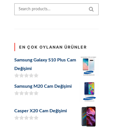
Search for:
SEARCH
EN ÇOK OYLANAN ÜRÜNLER
Samsung Galaxy S10 Plus Cam
Değişimi
5 üzerinden
Samsung M20 Cam Değişimi
5.00
oy aldı
5 üzerinden
5.00
oy aldı
Casper X20 Cam Değişimi
5 üzerinden