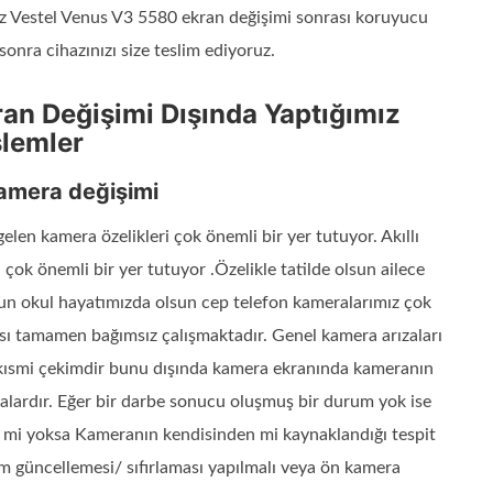
siz Vestel Venus V3 5580 ekran değişimi sonrası koruyucu
sonra cihazınızı size teslim ediyoruz.
an Değişimi Dışında Yaptığımız
şlemler
amera değişimi
len kamera özelikleri çok önemli bir yer tutuyor. Akıllı
 çok önemli bir yer tutuyor .Özelikle tatilde olsun ailece
lsun okul hayatımızda olsun cep telefon kameralarımız çok
ı tamamen bağımsız çalışmaktadır. Genel kamera arızaları
ve kısmi çekimdir bunu dışında kamera ekranında kameranın
zalardır. Eğer bir darbe sonucu oluşmuş bir durum yok ise
n mi yoksa Kameranın kendisinden mi kaynaklandığı tespit
lım güncellemesi/ sıfırlaması yapılmalı veya ön kamera