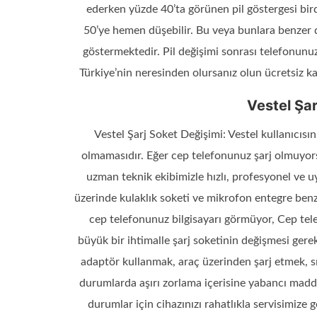
ederken yüzde 40’ta görünen pil göstergesi bird
50’ye hemen düşebilir. Bu veya bunlara benzer d
göstermektedir. Pil değişimi sonrası telefonunu
Türkiye’nin neresinden olursanız olun ücretsiz k
Vestel Şar
Vestel Şarj Soket Değişimi: Vestel kullanıcısın
olmamasıdır. Eğer cep telefonunuz şarj olmuyorsa,
uzman teknik ekibimizle hızlı, profesyonel ve u
üzerinde kulaklık soketi ve mikrofon entegre ben
cep telefonunuz bilgisayarı görmüyor, Cep tele
büyük bir ihtimalle şarj soketinin değişmesi gere
adaptör kullanmak, araç üzerinden şarj etmek, sı
durumlarda aşırı zorlama içerisine yabancı madde
durumlar için cihazınızı rahatlıkla servisimize g