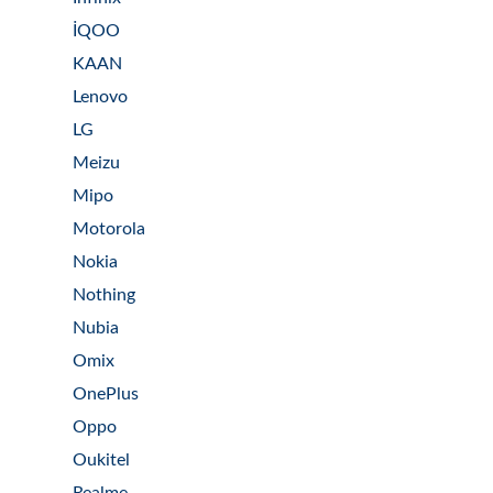
İQOO
KAAN
Lenovo
LG
Meizu
Mipo
Motorola
Nokia
Nothing
Nubia
Omix
OnePlus
Oppo
Oukitel