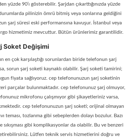
en yüzde 90’ı gösterebilir. Şarjdan çıkarttığınızda yüzde
urumlarda pilinizin ömrü bitmiş veya sonlarına geldiğini
zun şarj süresi eski performansına kavuşur. İstanbul veya
argo hizmetimiz mevcuttur. Bütün ürünlerimiz garantilidir.
j Soket Değişimi
ın en çok karşılaştığı sorunlardan biride telefonun şarj
 sorun şarj soketi kaynaklı olabilir. Şarj soketi tamirini;
ygun fiyata sağlıyoruz. cep telefonunuzun şarj soketinin
zeri parçalar bulunmaktadır. cep telefonunuz şarj olmuyor,
fonunuz mikrofonu çalışmıyor gibi şikayetleriniz varsa,
kmektedir. cep telefonunuzun şarj soketi; orijinal olmayan
vı teması, tozlanma gibi sebeplerden dolayı bozulur. Bazı
 sıkışması gibi komplikasyonlar da olabilir. Bu ve benzeri
etirebilirsiniz. Lütfen teknik servis hizmetlerini doğru ve