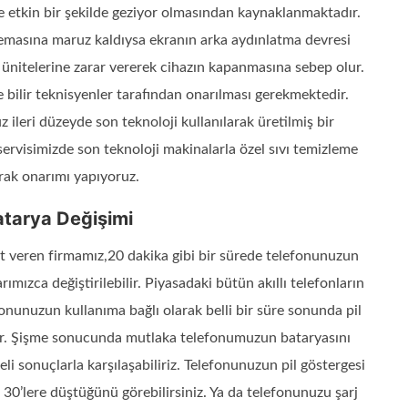
de etkin bir şekilde geziyor olmasından kaynaklanmaktadır.
temasına maruz kaldıysa ekranın arka aydınlatma devresi
 ünitelerine zarar vererek cihazın kapanmasına sebep olur.
 bilir teknisyenler tarafından onarılması gerekmektedir.
 ileri düzeyde son teknoloji kullanılarak üretilmiş bir
servisimizde son teknoloji makinalarla özel sıvı temizleme
arak onarımı yapıyoruz.
atarya Değişimi
met veren firmamız,20 dakika gibi bir sürede telefonunuzun
ımızca değiştirilebilir. Piyasadaki bütün akıllı telefonların
efonunuzun kullanıma bağlı olarak belli bir süre sonunda pil
ir. Şişme sonucunda mutlaka telefonumuzun bataryasını
i sonuçlarla karşılaşabiliriz. Telefonunuzun pil göstergesi
30’lere düştüğünü görebilirsiniz. Ya da telefonunuzu şarj