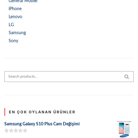
General Mobile
iPhone
Lenovo
LG
Samsung
Sony
Search for:
SEAR
EN ÇOK OYLANAN ÜRÜNLER
Samsung Galaxy S10 Plus Cam Değişimi
5 üzerinden