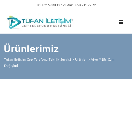
Tel: 0216 330 12 12 Gsm: 0553 711 72 72
TOGGL
Ürünlerimiz
Tufan İletişim Cep Telefonu Teknik Servisi
>
Ürünler
>
Vivo Y15s Cam
Değişimi