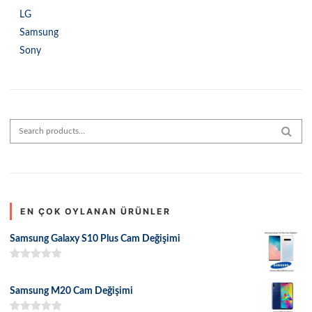
LG
Samsung
Sony
Search for:
SEAR
EN ÇOK OYLANAN ÜRÜNLER
Samsung Galaxy S10 Plus Cam Değişimi
5 üzerinden
5.00
oy aldı
Samsung M20 Cam Değişimi