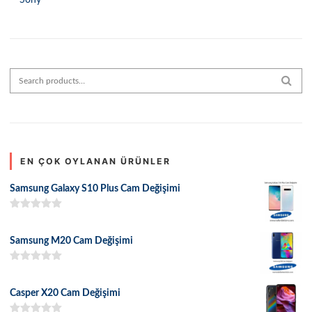
Sony
Search for:
SEAR
EN ÇOK OYLANAN ÜRÜNLER
Samsung Galaxy S10 Plus Cam Değişimi
5 üzerinden
5.00
oy aldı
Samsung M20 Cam Değişimi
5 üzerinden
5.00
oy aldı
Casper X20 Cam Değişimi