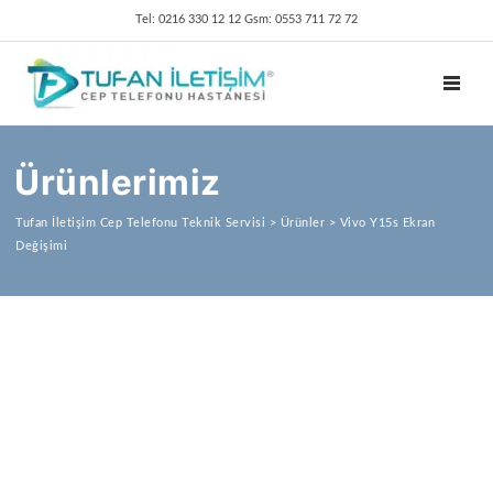
Tel: 0216 330 12 12 Gsm: 0553 711 72 72
TOGGL
Ürünlerimiz
Tufan İletişim Cep Telefonu Teknik Servisi
>
Ürünler
>
Vivo Y15s Ekran
Değişimi