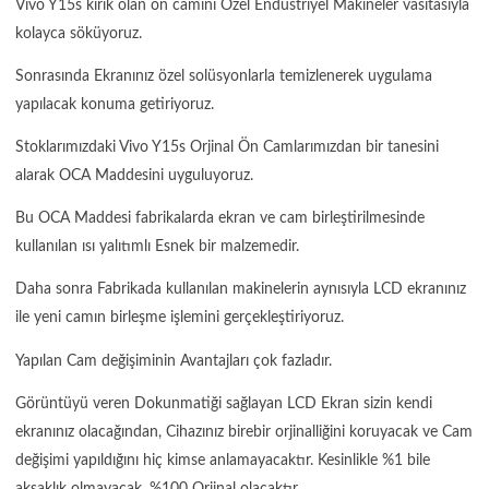
Vivo Y15s kırık olan ön camını Özel Endüstriyel Makineler vasıtasıyla
kolayca söküyoruz.
Sonrasında Ekranınız özel solüsyonlarla temizlenerek uygulama
yapılacak konuma getiriyoruz.
Stoklarımızdaki Vivo Y15s Orjinal Ön Camlarımızdan bir tanesini
alarak OCA Maddesini uyguluyoruz.
Bu OCA Maddesi fabrikalarda ekran ve cam birleştirilmesinde
kullanılan ısı yalıtımlı Esnek bir malzemedir.
Daha sonra Fabrikada kullanılan makinelerin aynısıyla LCD ekranınız
ile yeni camın birleşme işlemini gerçekleştiriyoruz.
Yapılan Cam değişiminin Avantajları çok fazladır.
Görüntüyü veren Dokunmatiği sağlayan LCD Ekran sizin kendi
ekranınız olacağından, Cihazınız birebir orjinalliğini koruyacak ve Cam
değişimi yapıldığını hiç kimse anlamayacaktır. Kesinlikle %1 bile
aksaklık olmayacak, %100 Orjinal olacaktır.