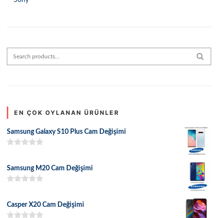
Sony
Search for:
SEAR
EN ÇOK OYLANAN ÜRÜNLER
Samsung Galaxy S10 Plus Cam Değişimi
5 üzerinden
5.00
oy aldı
Samsung M20 Cam Değişimi
5 üzerinden
5.00
oy aldı
Casper X20 Cam Değişimi