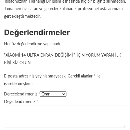
Telefonuzdan Herhangi Bir işlem esnasında hiç bir bilginiz silinmeden,
Tamamen özel arac ve gerecler kulanarak profesyonel ustalarımızca
gercekleştirmektedir.
Değerlendirmeler
Henüz değerlendirme yapılmadı.
“XIAOMI 14 ULTRA EKRAN DEĞIŞIMI ” IÇIN YORUM YAPAN ILK
KIŞI SIZ OLUN
E-posta adresiniz yayınlanmayacak.
Gerekli alanlar
*
ile
işaretlenmişlerdir
Derecelendirmeniz
*
Değerlendirmeniz
*