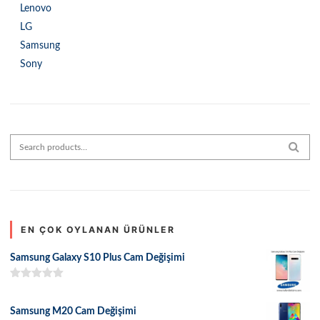
Lenovo
LG
Samsung
Sony
Search for:
SEAR
EN ÇOK OYLANAN ÜRÜNLER
Samsung Galaxy S10 Plus Cam Değişimi
5 üzerinden
5.00
oy aldı
Samsung M20 Cam Değişimi