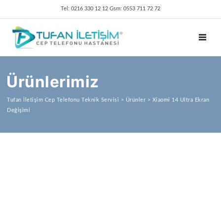
Tel: 0216 330 12 12 Gsm: 0553 711 72 72
TOGGL
Ürünlerimiz
Tufan İletişim Cep Telefonu Teknik Servisi
>
Ürünler
>
Xiaomi 14 Ultra Ekran
Değişimi