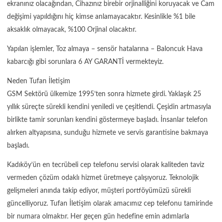
ekranınız olacağından, Cihazınız birebir orjinalliğini koruyacak ve Cam
değişimi yapıldığını hiç kimse anlamayacaktır. Kesinlikle %1 bile
aksaklık olmayacak, %100 Orjinal olacaktır.
Yapılan işlemler, Toz almaya – sensör hatalarına – Baloncuk Hava
kabarcığı gibi sorunlara 6 AY GARANTİ vermekteyiz.
Neden Tufan İletişim
GSM Sektörü ülkemize 1995’ten sonra hizmete girdi. Yaklaşık 25
yıllık süreçte sürekli kendini yeniledi ve çeşitlendi. Çeşidin artmasıyla
birlikte tamir sorunları kendini göstermeye başladı. İnsanlar telefon
alırken altyapısına, sunduğu hizmete ve servis garantisine bakmaya
başladı.
Kadıköy’ün en tecrübeli cep telefonu servisi olarak kaliteden taviz
vermeden çözüm odaklı hizmet üretmeye çalışıyoruz. Teknolojik
gelişmeleri anında takip ediyor, müşteri portföyümüzü sürekli
güncelliyoruz. Tufan İletişim olarak amacımız cep telefonu tamirinde
bir numara olmaktır. Her geçen gün hedefine emin adımlarla