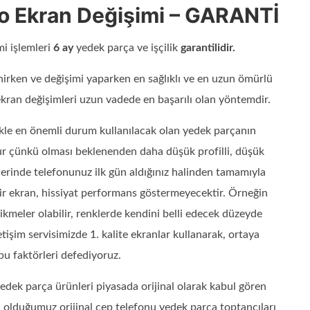
ro Ekran Değişimi – GARANTİ
i işlemleri
6 ay
yedek parça ve işçilik
garantilidir.
nirken ve değişimi yaparken en sağlıklı ve en uzun ömürlü
ekran değişimleri uzun vadede en başarılı olan yöntemdir.
kle en önemli durum kullanılacak olan yedek parçanın
dur çünkü olması beklenenden daha düşük profilli, düşük
mlerinde telefonunuz ilk gün aldığınız halinden tamamıyla
 bir ekran, hissiyat performans göstermeyecektir. Örneğin
ikmeler olabilir, renklerde kendini belli edecek düzeyde
etişim servisimizde 1. kalite ekranlar kullanarak, ortaya
bu faktörleri defediyoruz.
edek parça ürünleri piyasada orijinal olarak kabul gören
ı olduğumuz orijinal cep telefonu yedek parça toptancıları