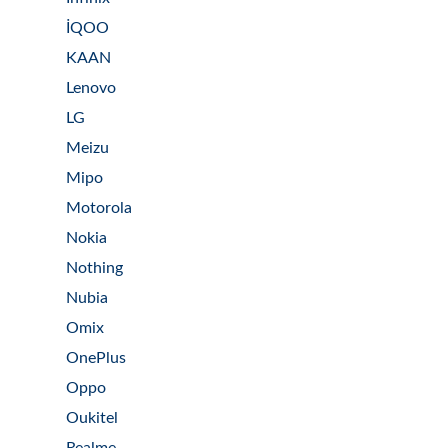
İQOO
KAAN
Lenovo
LG
Meizu
Mipo
Motorola
Nokia
Nothing
Nubia
Omix
OnePlus
Oppo
Oukitel