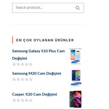
Search for:
SEARCH
EN ÇOK OYLANAN ÜRÜNLER
Samsung Galaxy S10 Plus Cam
Değişimi
5 üzerinden
Samsung M20 Cam Değişimi
5.00
oy aldı
5 üzerinden
5.00
oy aldı
Casper X20 Cam Değişimi
5 üzerinden