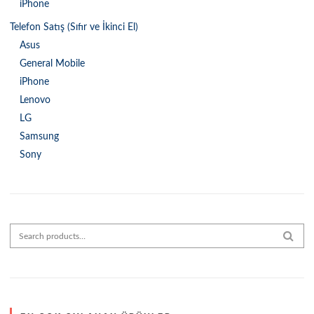
iPhone
Telefon Satış (Sıfır ve İkinci El)
Asus
General Mobile
iPhone
Lenovo
LG
Samsung
Sony
Search for:
SEAR