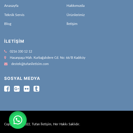
Anasayfa
Hakkımızda
Teknik Servis
Ürünlerimiz
Blog
İletişim
İLETIŞIM
0216 330 12 12
Hasanpaşa Mah. Kurbağalıdere Cd. No: 66/B Kadıköy
destek@tufaniletisim.com
SOSYAL MEDYA
Copyright © 2022, Tufan İletişim, Her Hakkı Saklıdır.