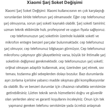
Xiaomi Şarj Soket Değişimi
Xiaomi Şarj Soket Değişimi: Xiaomi kullanıcısının en çok karşılaştığı
sorunlardan biride telefonun şarj olmamasıdır. Eğer cep telefonunuz
şarj olmuyorsa, sorun şarj soketi kaynaklı olabilir. Şarj soketi tamirini;
uzman teknik ekibimizle hızlı, profesyonel ve uygun fiyata sağlıyoruz.
cep telefonunuzun şarj soketinin üzerinde kulaklık soketi ve
mikrofon entegre benzeri parçalar bulunmaktadır. cep telefonunuz
şarj olmuyor, cep telefonunuz bilgisayarı görmüyor, Cep telefonunuz
mikrofonu çalışmıyor gibi şikayetleriniz varsa, büyük bir ihtimalle şarj
soketinin değişmesi gerekmektedir. cep telefonunuzun şarj soketi;
orijinal olmayan adaptör kullanmak, araç üzerinden şarj etmek, sıvı
teması, tozlanma gibi sebeplerden dolayı bozulur. Bazı durumlarda
aşırı zorlama içerisine yabancı madde sıkışması gibi komplikasyonlar
da olabilir. Bu ve benzeri durumlar için cihazınızı rahatlıkla servisimize
getirebilirsiniz. Lütfen teknik servis hizmetlerini doğru ve güvenilir
olan yerlerden alınız ve garanti koşullarını inceleyiniz. Onun için tek
yapmanız gereken telefonu servisimize yada ücretsiz anlaşmalı