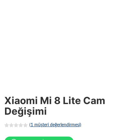
Xiaomi Mi 8 Lite Cam
Değişimi
(
1
müşteri değerlendirmesi)
1
müşteri
puanına