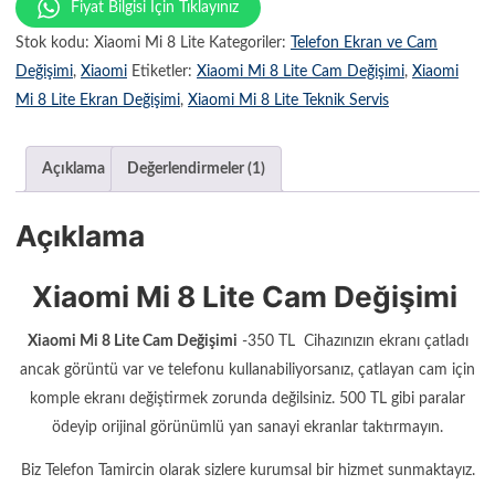
dayanarak 5
Fiyat Bilgisi İçin Tıklayınız
üzerinden
5.00
puan
Stok kodu:
Xiaomi Mi 8 Lite
Kategoriler:
Telefon Ekran ve Cam
aldı
Değişimi
,
Xiaomi
Etiketler:
Xiaomi Mi 8 Lite Cam Değişimi
,
Xiaomi
Mi 8 Lite Ekran Değişimi
,
Xiaomi Mi 8 Lite Teknik Servis
Açıklama
Değerlendirmeler (1)
Açıklama
Xiaomi Mi 8 Lite Cam Değişimi
Xiaomi Mi 8 Lite Cam Değişimi
-350 TL Cihazınızın ekranı çatladı
ancak görüntü var ve telefonu kullanabiliyorsanız, çatlayan cam için
komple ekranı değiştirmek zorunda değilsiniz. 500 TL gibi paralar
ödeyip orijinal görünümlü yan sanayi ekranlar taktırmayın.
Biz Telefon Tamircin olarak sizlere kurumsal bir hizmet sunmaktayız.