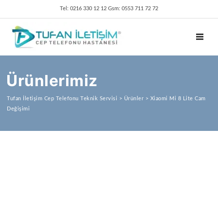
Tel: 0216 330 12 12 Gsm: 0553 711 72 72
TOGGL
Ürünlerimiz
Tufan İletişim Cep Telefonu Teknik Servisi
>
Ürünler
>
Xiaomi Mi 8 Lite Cam
Değişimi