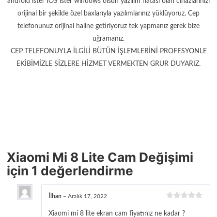
android ister İOS ister windows olsun yazılım hatası olan cihazlarınızı
orijinal bir şekilde özel baxlarıyla yazılımlarınız yüklüyoruz. Cep
telefonunuz orijinal haline getiriyoruz tek yapmanız gerek bize
uğramanız.
CEP TELEFONUYLA İLGİLİ BÜTÜN İŞLEMLERİNİ PROFESYONLE
EKİBİMİZLE SİZLERE HİZMET VERMEKTEN GRUR DUYARIZ.
Xiaomi Mi 8 Lite Cam Değişimi
için 1 değerlendirme
İlhan
–
Aralık 17, 2022
5 üzerinden
5
oy aldı
Xiaomi mi 8 lite ekran cam fiyatınız ne kadar ?