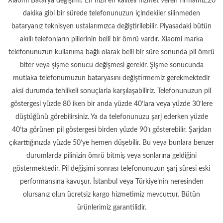
Xiaomi Batarya değişimi: En hızlı en kaliteli hizmet veren firmamız,20
dakika gibi bir sürede telefonunuzun içindekiler silinmeden
bataryanız teknisyen ustalarımızca değiştirilebilir. Piyasadaki bütün
akıllı telefonların pillerinin belli bir ömrü vardır. Xiaomi marka
telefonunuzun kullanıma bağlı olarak belli bir süre sonunda pil ömrü
biter veya şişme sonucu değişmesi gerekir. Şişme sonucunda
mutlaka telefonumuzun bataryasını değiştirmemiz gerekmektedir
aksi durumda tehlikeli sonuçlarla karşılaşabiliriz. Telefonunuzun pil
göstergesi yüzde 80 iken bir anda yüzde 40’lara veya yüzde 30’lere
düştüğünü görebilirsiniz. Ya da telefonunuzu şarj ederken yüzde
40’ta görünen pil göstergesi birden yüzde 90’ı gösterebilir. Şarjdan
çıkarttığınızda yüzde 50’ye hemen düşebilir. Bu veya bunlara benzer
durumlarda pilinizin ömrü bitmiş veya sonlarına geldiğini
göstermektedir. Pil değişimi sonrası telefonunuzun şarj süresi eski
performansına kavuşur. İstanbul veya Türkiye’nin neresinden
olursanız olun ücretsiz kargo hizmetimiz mevcuttur. Bütün
ürünlerimiz garantilidir.