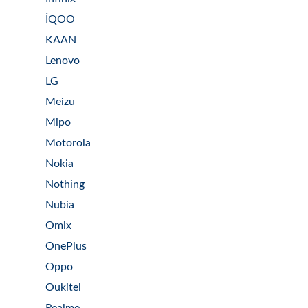
İQOO
KAAN
Lenovo
LG
Meizu
Mipo
Motorola
Nokia
Nothing
Nubia
Omix
OnePlus
Oppo
Oukitel