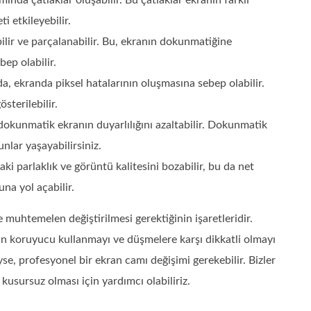
da çatlaklar oluşabilir. Bu çatlaklar ekranın farklı
i etkileyebilir.
lir ve parçalanabilir. Bu, ekranın dokunmatiğine
ep olabilir.
, ekranda piksel hatalarının oluşmasına sebep olabilir.
terilebilir.
okunmatik ekranın duyarlılığını azaltabilir. Dokunmatik
nlar yaşayabilirsiniz.
ki parlaklık ve görüntü kalitesini bozabilir, bu da net
na yol açabilir.
 muhtemelen değiştirilmesi gerektiğinin işaretleridir.
n koruyucu kullanmayı ve düşmelere karşı dikkatli olmayı
e, profesyonel bir ekran camı değişimi gerekebilir. Bizler
kusursuz olması için yardımcı olabiliriz.