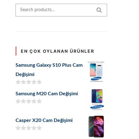
Search for:
SEARCH
EN ÇOK OYLANAN ÜRÜNLER
Samsung Galaxy S10 Plus Cam
Değişimi
5 üzerinden
Samsung M20 Cam Değişimi
5.00
oy aldı
5 üzerinden
5.00
oy aldı
Casper X20 Cam Değişimi
5 üzerinden