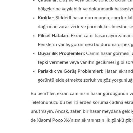
Çatlaklar:
Düşme veya darbe sonucu ekran camın
bölgelerine yayılabilir ve dokunmatik hassasiyet
Kırıklar:
Şiddetli hasar durumunda, cam kırılabi
doğrudan zarar verir ve parmak kesilmesine seb
Piksel Hataları:
Ekran camı hasarı aynı zamanda
Renklerin yanlış görünmesi bu duruma örnek gös
Duyarlılık Problemleri:
Camın hasar görmesi, d
tepki vermeme veya yanıtın gecikmesi gibi soru
Parlaklık ve Görüş Problemleri:
Hasar, ekranda
görüntü elde etmekte zorluk ve göz yorgunluğu
Bu belirtiler, ekran camınızın hasar gördüğünün ve
Telefonunuzu bu belirtilerden korumak adına ekra
unutmayın. Ancak, zaten bir hasar meydana geldiys
de Xiaomi Poco X6’nızın ekranınızın ilk günkü gibi 