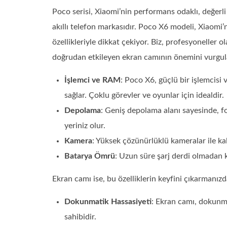
Poco serisi, Xiaomi’nin performans odaklı, değerl
akıllı telefon markasıdır. Poco X6 modeli, Xiaomi
özellikleriyle dikkat çekiyor. Biz, profesyoneller
doğrudan etkileyen ekran camının önemini vurgul
İşlemci ve RAM
: Poco X6, güçlü bir işlemcisi 
sağlar. Çoklu görevler ve oyunlar için idealdir.
Depolama
: Geniş depolama alanı sayesinde, fo
yeriniz olur.
Kamera
: Yüksek çözünürlüklü kameralar ile kali
Batarya Ömrü
: Uzun süre şarj derdi olmadan k
Ekran camı ise, bu özelliklerin keyfini çıkarmanızda
Dokunmatik Hassasiyeti
: Ekran camı, dokunma
sahibidir.