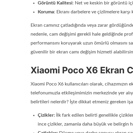
Görüntü Kalitesi
: Net ve keskin bir görüntü iç
Koruma
: Ekranı darbelere ve çizilmelere karşı 
Ekran camınız çatladığında veya zarar gördüğünde, 
nedenle, cam değişimi gerekli hale geldiğinde pro
performansını koruyarak uzun ömürlü olmasını sağla
güvenilir bir ekran camı değişim hizmeti alabilirsin
Xiaomi Poco X6 Ekran Ca
Xiaomi Poco X6 kullanıcıları olarak, cihazımızın e
telefonumuzla etkileşimimizin merkezinde yer alı
belirtileri nelerdir? İşte dikkat etmeniz gereken işa
Çizikler:
İlk fark edilen belirti genellikle çizikl
ince çizikler, zamanla daha büyük ve belirgin ha