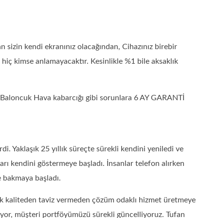
izin kendi ekranınız olacağından, Cihazınız birebir
ı hiç kimse anlamayacaktır. Kesinlikle %1 bile aksaklık
 – Baloncuk Hava kabarcığı gibi sorunlara 6 AY GARANTİ
 Yaklaşık 25 yıllık süreçte sürekli kendini yeniledi ve
ları kendini göstermeye başladı. İnsanlar telefon alırken
e bakmaya başladı.
rak kaliteden taviz vermeden çözüm odaklı hizmet üretmeye
diyor, müşteri portföyümüzü sürekli güncelliyoruz. Tufan