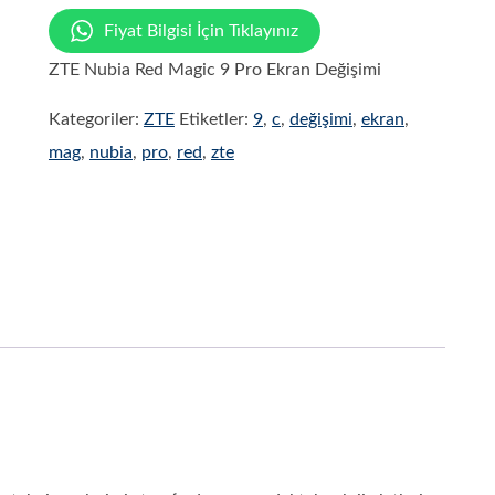
Fiyat Bilgisi İçin Tıklayınız
ZTE Nubia Red Magic 9 Pro Ekran Değişimi
Kategoriler:
ZTE
Etiketler:
9
,
c
,
değişimi
,
ekran
,
mag
,
nubia
,
pro
,
red
,
zte