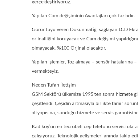
gerçekleştiriyoruz.
Yapılan Cam değişiminin Avantajları çok fazladır.
Görüntüyü veren Dokunmatiği sağlayan LCD Ekran s
orjinalliğini koruyacak ve Cam değişimi yapıldığın
olmayacak, %100 Orjinal olacaktır.
Yapılan işlemler, Toz almaya – sensör hatalarına
vermekteyiz.
Neden Tufan İletişim
GSM Sektörü ülkemize 1995’ten sonra hizmete girdi.
çeşitlendi. Çeşidin artmasıyla birlikte tamir sorun
altyapısına, sunduğu hizmete ve servis garantisin
Kadıköy’ün en tecrübeli cep telefonu servisi ola
çalışıyoruz. Teknolojik gelişmeleri anında takip e