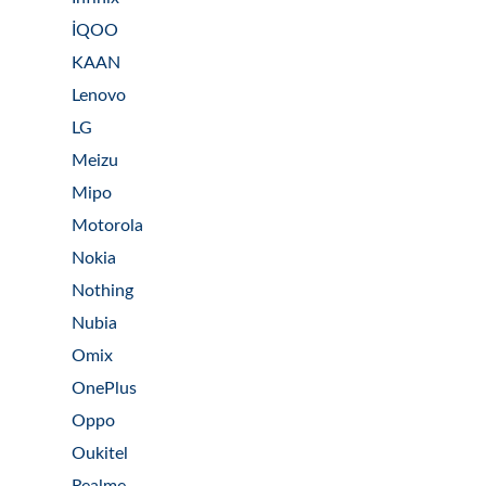
İQOO
KAAN
Lenovo
LG
Meizu
Mipo
Motorola
Nokia
Nothing
Nubia
Omix
OnePlus
Oppo
Oukitel