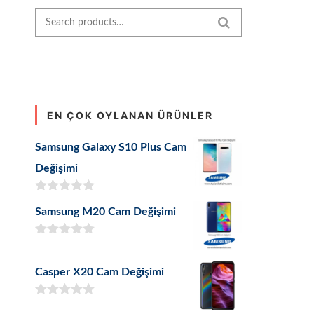
Search for:
SEARCH
EN ÇOK OYLANAN ÜRÜNLER
Samsung Galaxy S10 Plus Cam
Değişimi
5 üzerinden
Samsung M20 Cam Değişimi
5.00
oy aldı
5 üzerinden
5.00
oy aldı
Casper X20 Cam Değişimi
5 üzerinden