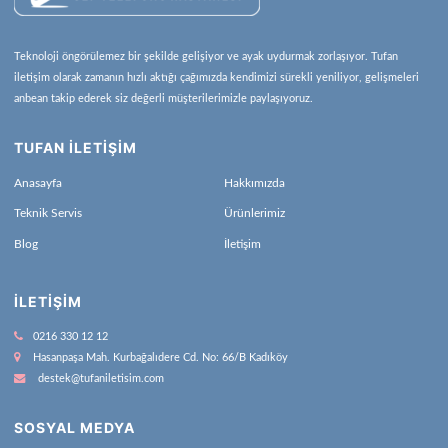
Teknoloji öngörülemez bir şekilde gelişiyor ve ayak uydurmak zorlaşıyor. Tufan
iletişim olarak zamanın hızlı aktığı çağımızda kendimizi sürekli yeniliyor, gelişmeleri
anbean takip ederek siz değerli müşterilerimizle paylaşıyoruz.
TUFAN İLETİŞİM
Anasayfa
Hakkımızda
Teknik Servis
Ürünlerimiz
Blog
İletişim
İLETIŞIM
0216 330 12 12
Hasanpaşa Mah. Kurbağalıdere Cd. No: 66/B Kadıköy
destek@tufaniletisim.com
SOSYAL MEDYA