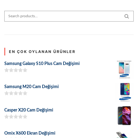
Search for:
SEAR
EN ÇOK OYLANAN ÜRÜNLER
Samsung Galaxy S10 Plus Cam Değişimi
5 üzerinden
5.00
oy aldı
Samsung M20 Cam Değişimi
5 üzerinden
5.00
oy aldı
Casper X20 Cam Değişimi
5 üzerinden
5.00
oy aldı
Omix X600 Ekran Değişimi