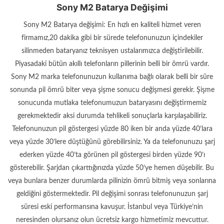
Sony M2 Batarya Değişimi
Sony M2 Batarya değişimi: En hızlı en kaliteli hizmet veren
firmamız,20 dakika gibi bir sürede telefonunuzun içindekiler
silinmeden bataryanız teknisyen ustalarımızca değiştirilebilir.
Piyasadaki bütün akıllı telefonların pillerinin belli bir ömrü vardır.
Sony M2 marka telefonunuzun kullanıma bağlı olarak belli bir süre
sonunda pil ömrü biter veya şişme sonucu değişmesi gerekir. Şişme
sonucunda mutlaka telefonumuzun bataryasını değiştirmemiz
gerekmektedir aksi durumda tehlikeli sonuçlarla karşılaşabiliriz.
Telefonunuzun pil göstergesi yüzde 80 iken bir anda yüzde 40’lara
veya yüzde 30’lere düştüğünü görebilirsiniz. Ya da telefonunuzu şarj
ederken yüzde 40’ta görünen pil göstergesi birden yüzde 90’ı
gösterebilir. Şarjdan çıkarttığınızda yüzde 50’ye hemen düşebilir. Bu
veya bunlara benzer durumlarda pilinizin ömrü bitmiş veya sonlarına
geldiğini göstermektedir. Pil değişimi sonrası telefonunuzun şarj
süresi eski performansına kavuşur. İstanbul veya Türkiye’nin
neresinden olursanız olun ücretsiz kargo hizmetimiz mevcuttur.