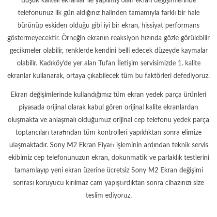
düşük kaliteli ekranlar ile yapılmış olan ekran değişimlerinde
telefonunuz ilk gün aldığınız halinden tamamıyla farklı bir hale
bürünüp eskiden olduğu gibi iyi bir ekran, hissiyat performans
göstermeyecektir. Örneğin ekranın reaksiyon hızında gözle görülebilir
gecikmeler olabilir, renklerde kendini belli edecek düzeyde kaymalar
olabilir. Kadıköy’de yer alan Tufan İletişim servisimizde 1. kalite
ekranlar kullanarak, ortaya çıkabilecek tüm bu faktörleri defediyoruz.
Ekran değişimlerinde kullandığımız tüm ekran yedek parça ürünleri
piyasada orijinal olarak kabul gören orijinal kalite ekranlardan
oluşmakta ve anlaşmalı olduğumuz orijinal cep telefonu yedek parça
toptancıları tarafından tüm kontrolleri yapıldıktan sonra elimize
ulaşmaktadır. Sony M2 Ekran Fiyatı işleminin ardından teknik servis
ekibimiz cep telefonunuzun ekran, dokunmatik ve parlaklık testlerini
tamamlayıp yeni ekran üzerine ücretsiz Sony M2 Ekran değişimi
sonrası koruyucu kırılmaz cam yapıştırdıktan sonra cihazınızı size
teslim ediyoruz.