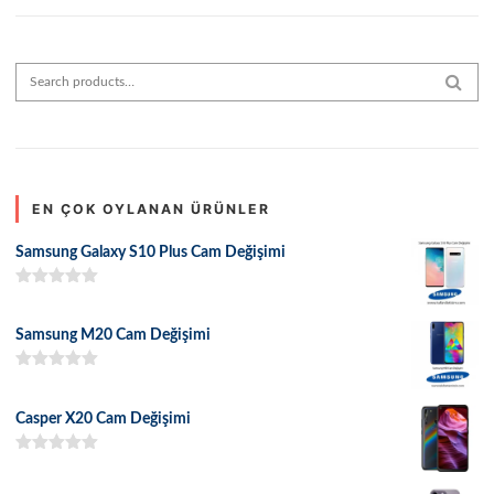
Search for:
SEAR
EN ÇOK OYLANAN ÜRÜNLER
Samsung Galaxy S10 Plus Cam Değişimi
5 üzerinden
5.00
oy aldı
Samsung M20 Cam Değişimi
5 üzerinden
5.00
oy aldı
Casper X20 Cam Değişimi
5 üzerinden
5.00
oy aldı