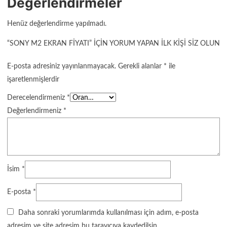
Değerlendirmeler
Henüz değerlendirme yapılmadı.
“SONY M2 EKRAN FIYATI” IÇIN YORUM YAPAN ILK KIŞI SIZ OLUN
E-posta adresiniz yayınlanmayacak.
Gerekli alanlar
*
ile
işaretlenmişlerdir
Derecelendirmeniz
*
Değerlendirmeniz
*
İsim
*
E-posta
*
Daha sonraki yorumlarımda kullanılması için adım, e-posta
adresim ve site adresim bu tarayıcıya kaydedilsin.