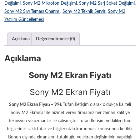
Değişimi
,
Sony M2 Mikrofon Değişimi
,
Sony M2 Şarj Soket Değişimi
,
Sony M2 Sıvı Teması Onarımı
,
Sony M2 Teknik Servis
,
Sony M2
Yazılım Güncellemesi
Açıklama
Değerlendirmeler (0)
Açıklama
Sony M2 Ekran Fiyatı
Sony M2 Ekran Fiyatı
Sony M2 Ekran Fiyatı – 99₺
Tufan İletişim olarak oldukça kaliteli
Sony M2 Ekranlar ile hizmet veren firmamız her zaman kalifiye
teknisyen ve uzmanlar ile çalışmıştır. Tufan İletişim yetkilileri tüm
bilgilerinizi saklı tutar ve bilgilerinizin korunması konusunda kefildir.
Bunun dışında ekranların tutulduğu ve ekran değişiminin yapıldığı