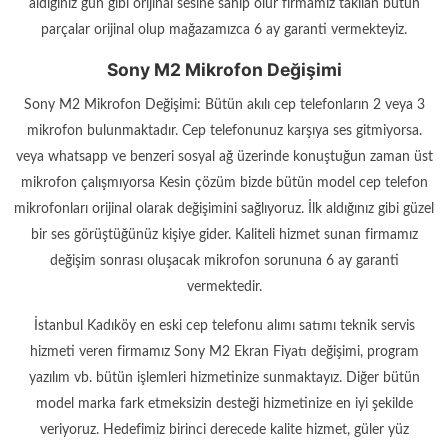
aldığınız gün gibi orijinal sesine sahip olur firmamız takılan bütün
parçalar orijinal olup mağazamızca 6 ay garanti vermekteyiz.
Sony M2 Mikrofon Değişimi
Sony M2 Mikrofon Değişimi: Bütün akılı cep telefonların 2 veya 3
mikrofon bulunmaktadır. Cep telefonunuz karşıya ses gitmiyorsa.
veya whatsapp ve benzeri sosyal ağ üzerinde konuştuğun zaman üst
mikrofon çalışmıyorsa Kesin çözüm bizde bütün model cep telefon
mikrofonları orijinal olarak değişimini sağlıyoruz. İlk aldığınız gibi güzel
bir ses görüştüğünüz kişiye gider. Kaliteli hizmet sunan firmamız
değişim sonrası oluşacak mikrofon sorununa 6 ay garanti
vermektedir.
İstanbul Kadıköy en eski cep telefonu alımı satımı teknik servis
hizmeti veren firmamız Sony M2 Ekran Fiyatı değişimi, program
yazılım vb. bütün işlemleri hizmetinize sunmaktayız. Diğer bütün
model marka fark etmeksizin desteği hizmetinize en iyi şekilde
veriyoruz. Hedefimiz birinci derecede kalite hizmet, güler yüz