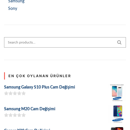
Samsung
Sony
Search for:
SEAR
EN ÇOK OYLANAN ÜRÜNLER
Samsung Galaxy S10 Plus Cam Değişimi
5 üzerinden
5.00
oy aldı
Samsung M20 Cam Değişimi
5 üzerinden
5.00
oy aldı