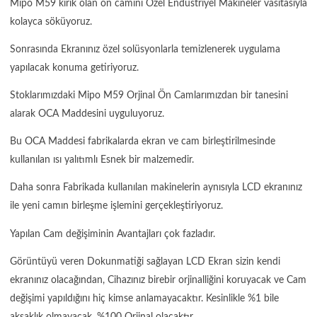
Mipo M59 kırık olan ön camını Özel Endüstriyel Makineler vasıtasıyla
kolayca söküyoruz.
Sonrasında Ekranınız özel solüsyonlarla temizlenerek uygulama
yapılacak konuma getiriyoruz.
Stoklarımızdaki Mipo M59 Orjinal Ön Camlarımızdan bir tanesini
alarak OCA Maddesini uyguluyoruz.
Bu OCA Maddesi fabrikalarda ekran ve cam birleştirilmesinde
kullanılan ısı yalıtımlı Esnek bir malzemedir.
Daha sonra Fabrikada kullanılan makinelerin aynısıyla LCD ekranınız
ile yeni camın birleşme işlemini gerçekleştiriyoruz.
Yapılan Cam değişiminin Avantajları çok fazladır.
Görüntüyü veren Dokunmatiği sağlayan LCD Ekran sizin kendi
ekranınız olacağından, Cihazınız birebir orjinalliğini koruyacak ve Cam
değişimi yapıldığını hiç kimse anlamayacaktır. Kesinlikle %1 bile
aksaklık olmayacak, %100 Orjinal olacaktır.