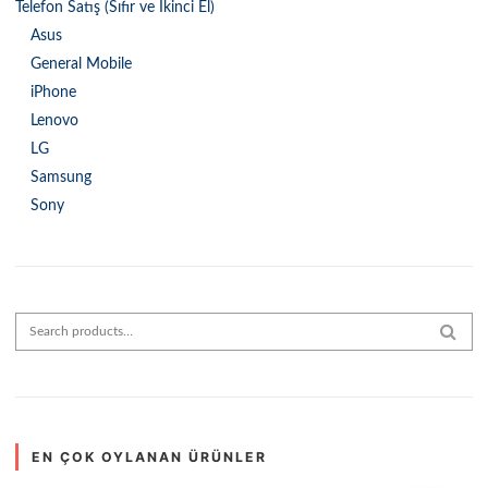
Telefon Satış (Sıfır ve İkinci El)
Asus
General Mobile
iPhone
Lenovo
LG
Samsung
Sony
Search for:
SEAR
EN ÇOK OYLANAN ÜRÜNLER