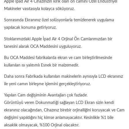
Apple İpad Air 4 Cihazınızın kırık olan ön camını Özel Endüstriyel
Makineler vasıtasıyla kolayca söküyoruz.
Sonrasında Ekranınız özel solüsyonlarla temizlenerek uygulama
yapılacak konuma getiriyoruz.
Stoklarımızdaki Apple İpad Air 4 Orjinal Ön Camlarımızdan bir
tanesini alarak OCA Maddesini uyguluyoruz.
Bu OCA Maddesi fabrikalarda ekran ve cam birleştirilmesinde
kullanılan ısı yalıtımlı Esnek bir malzemedir.
Daha sonra Fabrikada kullanılan makinelerin aynısıyla LCD ekranınız
ile yeni camın birleşme işlemini gerçekleştiriyoruz.
Yapılan Cam değişiminin Avantajları çok fazladır.
Görüntüyü veren Dokunmatiği sağlayan LCD Ekran sizin kendi
ekranınız olacağından, Cihazınız birebir orjinalliğini koruyacak ve Cam
değişimi yapıldığını hiç kimse anlamayacaktır. Kesinlikle %1 bile
aksaklık olmayacak, %100 Orjinal olacaktır.