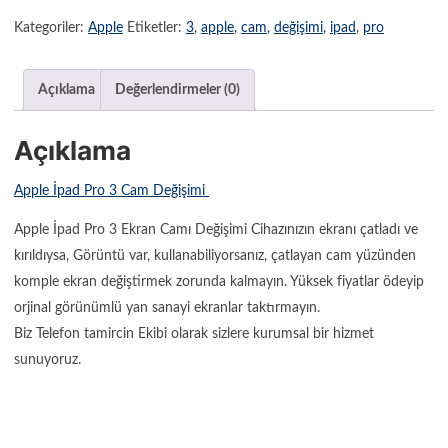
Kategoriler:
Apple
Etiketler:
3
,
apple
,
cam
,
değişimi
,
ipad
,
pro
Açıklama
Değerlendirmeler (0)
Açıklama
Apple İpad Pro 3 Cam Değişimi
Apple İpad Pro 3 Ekran Camı Değişimi Cihazınızın ekranı çatladı ve
kırıldıysa, Görüntü var, kullanabiliyorsanız, çatlayan cam yüzünden
komple ekran değiştirmek zorunda kalmayın. Yüksek fiyatlar ödeyip
orjinal görünümlü yan sanayi ekranlar taktırmayın.
Biz Telefon tamircin Ekibi olarak sizlere kurumsal bir hizmet
sunuyoruz.