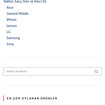
Telefon Satış (Sıfır ve İkinci El)
Asus
General Mobile
iPhone
Lenovo
LG
Samsung
Sony
Search for:
SEAR
EN ÇOK OYLANAN ÜRÜNLER