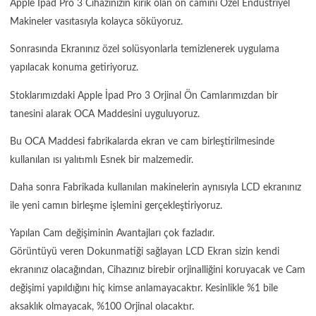
Apple İpad Pro 3 Cihazınızın kırık olan ön camını Özel Endüstriyel
Makineler vasıtasıyla kolayca söküyoruz.
Sonrasında Ekranınız özel solüsyonlarla temizlenerek uygulama
yapılacak konuma getiriyoruz.
Stoklarımızdaki Apple İpad Pro 3 Orjinal Ön Camlarımızdan bir
tanesini alarak OCA Maddesini uyguluyoruz.
Bu OCA Maddesi fabrikalarda ekran ve cam birleştirilmesinde
kullanılan ısı yalıtımlı Esnek bir malzemedir.
Daha sonra Fabrikada kullanılan makinelerin aynısıyla LCD ekranınız
ile yeni camın birleşme işlemini gerçekleştiriyoruz.
Yapılan Cam değişiminin Avantajları çok fazladır.
Görüntüyü veren Dokunmatiği sağlayan LCD Ekran sizin kendi
ekranınız olacağından, Cihazınız birebir orjinalliğini koruyacak ve Cam
değişimi yapıldığını hiç kimse anlamayacaktır. Kesinlikle %1 bile
aksaklık olmayacak, %100 Orjinal olacaktır.