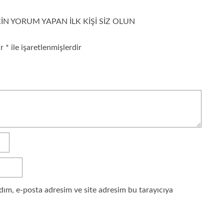
ÇIN YORUM YAPAN ILK KIŞI SIZ OLUN
ar
*
ile işaretlenmişlerdir
dım, e-posta adresim ve site adresim bu tarayıcıya