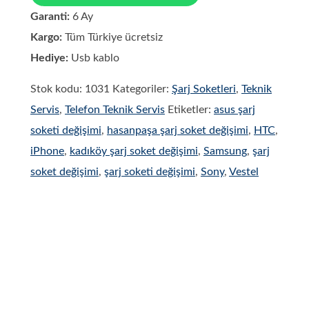
Garanti:
6 Ay
Kargo:
Tüm Türkiye ücretsiz
Hediye:
Usb kablo
Stok kodu:
1031
Kategoriler:
Şarj Soketleri
,
Teknik
Servis
,
Telefon Teknik Servis
Etiketler:
asus şarj
soketi değişimi
,
hasanpaşa şarj soket değişimi
,
HTC
,
iPhone
,
kadıköy şarj soket değişimi
,
Samsung
,
şarj
soket değişimi
,
şarj soketi değişimi
,
Sony
,
Vestel