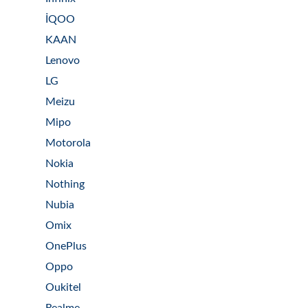
İQOO
KAAN
Lenovo
LG
Meizu
Mipo
Motorola
Nokia
Nothing
Nubia
Omix
OnePlus
Oppo
Oukitel