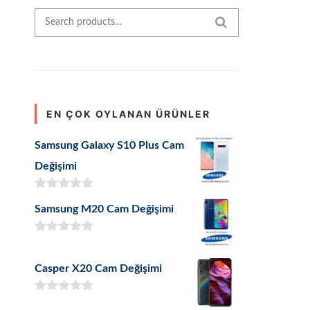
Search for:
SEARCH
EN ÇOK OYLANAN ÜRÜNLER
Samsung Galaxy S10 Plus Cam
Değişimi
5 üzerinden
Samsung M20 Cam Değişimi
5.00
oy aldı
5 üzerinden
5.00
oy aldı
Casper X20 Cam Değişimi
5 üzerinden