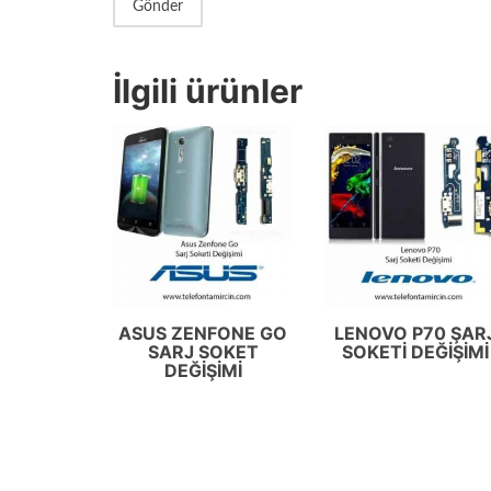
İlgili ürünler
ASUS ZENFONE GO
LENOVO P70 ŞAR
SARJ SOKET
SOKETI DEĞIŞIMI
DEĞIŞIMI