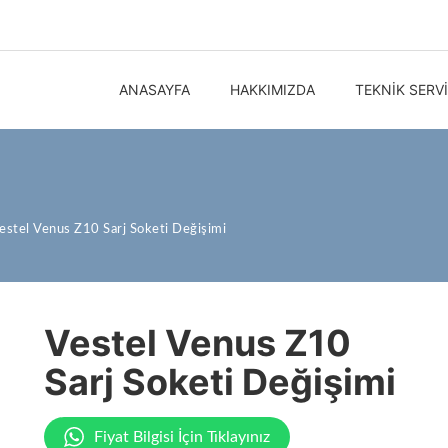
ANASAYFA
HAKKIMIZDA
TEKNIK SERV
estel Venus Z10 Sarj Soketi Değişimi
Vestel Venus Z10
Sarj Soketi Değişimi
Fiyat Bilgisi İçin Tıklayınız